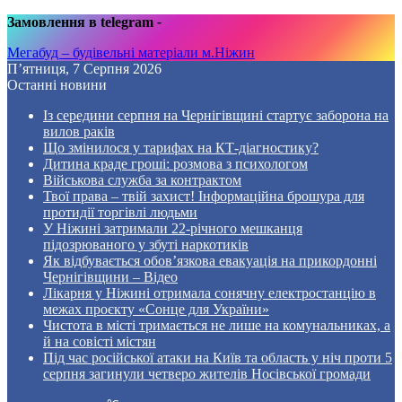
Замовлення в telegram
-
Мегабуд – будівельні матеріали м.Ніжин
П’ятниця, 7 Серпня 2026
Останні новини
Із середини серпня на Чернігівщині стартує заборона на
вилов раків
Що змінилося у тарифах на КТ-діагностику?
Дитина краде гроші: розмова з психологом
Військова служба за контрактом
Твої права – твій захист! Інформаційна брошура для
протидії торгівлі людьми
У Ніжині затримали 22-річного мешканця
підозрюваного у збуті наркотиків
Як відбувається обов’язкова евакуація на прикордонні
Чернігівщини – Відео
Лікарня у Ніжині отримала сонячну електростанцію в
межах проєкту «Сонце для України»
Чистота в місті тримається не лише на комунальниках, а
й на совісті містян
Під час російської атаки на Київ та область у ніч проти 5
серпня загинули четверо жителів Носівської громади