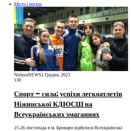
Місто і регіон
NizhynNEWS
2 Грудня, 2023
130
Спорт – сила: успіхи легкоатлетів
Ніжинської КДЮСШ на
Всеукраїнських змаганнях
25-26 листопада в м. Бровари відбулися Всеукраїнські