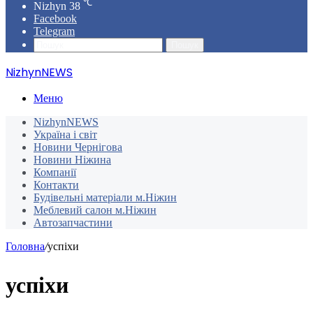
℃
Nizhyn
38
Facebook
Telegram
Пошук
NizhynNEWS
Меню
NizhynNEWS
Україна і світ
Новини Чернігова
Новини Ніжина
Компанії
Контакти
Будівельні матеріали м.Ніжин
Меблевий салон м.Ніжин
Автозапчастини
Головна
/
успіхи
успіхи