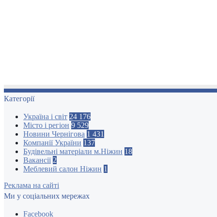
Категорії
Україна і світ
24 176
Місто і регіон
9 529
Новини Чернігова
1 431
Компанії України
137
Будівельні матеріали м.Ніжин
18
Вакансії
2
Меблевий салон Ніжин
1
Реклама на сайті
Ми у соціальних мережах
Facebook