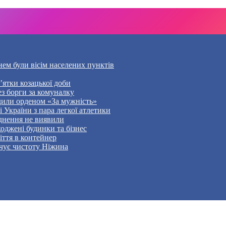
нем були вісім населених пунктів
’ятки козацької доби
ез борги за комуналку
дили орденом «За мужність»
України з пара легкої атлетики
уднення не виявили
оджені будинки та бізнес
ття в контейнер
чує чистоту Ніжина