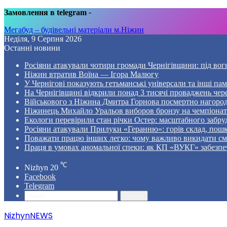
Замовлення в telegram
-
Мегабуд – будівельні матеріали м.Ніжин
Неділя, 9 Серпня 2026
Останні новини
Росіяни атакували чотири громади Чернігівщини: під вог
Ніжин втратив Воїна — Ігора Малюгу
У Чернігові показують гетьманські універсали та інші пам
На Чернігівщині відкрили понад 3 тисячі проваджень чер
Військового з Ніжина Дмитра Горнова посмертно нагоро
Ніжинець Михайло Уральов виборов бронзу на чемпіонаті 
Екологи перевірили стан річки Остер: масштабного забр
Росіяни атакували Прилуки «Геранню»: горів склад, пошк
Поважати працю інших легко: чому важливо викидати смі
Праця в умовах аномальної спеки: як КП «ВУКГ» забезпе
℃
Nizhyn
20
Facebook
Telegram
Пошук
NizhynNEWS