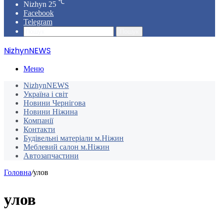
℃
Nizhyn
25
Facebook
Telegram
Пошук
NizhynNEWS
Меню
NizhynNEWS
Україна і світ
Новини Чернігова
Новини Ніжина
Компанії
Контакти
Будівельні матеріали м.Ніжин
Меблевий салон м.Ніжин
Автозапчастини
Головна
/
улов
улов