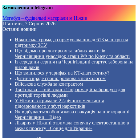
Замовлення в telegram
-
Мегабуд – будівельні матеріали м.Ніжин
П’ятниця, 7 Серпня 2026
Останні новини
Ніжинська громада спрямувала понад 613 млн грн на
підтримку ЗСУ
Що відомо про чотирьох загиблих жителів
Чернігівщини унаслідок атаки РФ по Києву та області
Із середини серпня на Чернігівщині стартує заборона на
вилов раків
Що змінилося у тарифах на КТ-діагностику?
Дитина краде гроші: розмова з психологом
Військова служба за контрактом
Твої права – твій захист! Інформаційна брошура для
протидії торгівлі людьми
У Ніжині затримали 22-річного мешканця
підозрюваного у збуті наркотиків
Як відбувається обов’язкова евакуація на прикордонні
Чернігівщини – Відео
Лікарня у Ніжині отримала сонячну електростанцію в
межах проєкту «Сонце для України»