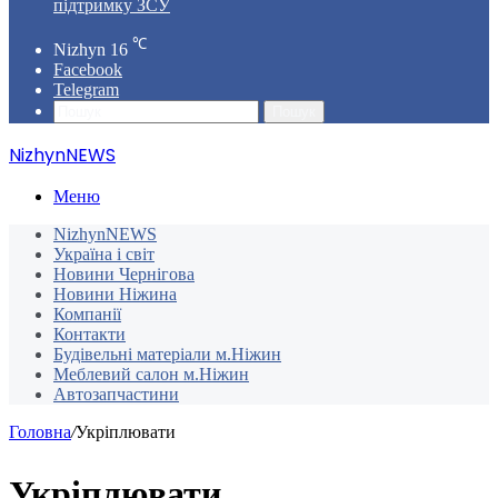
підтримку ЗСУ
℃
Nizhyn
16
Facebook
Telegram
Пошук
NizhynNEWS
Меню
NizhynNEWS
Україна і світ
Новини Чернігова
Новини Ніжина
Компанії
Контакти
Будівельні матеріали м.Ніжин
Меблевий салон м.Ніжин
Автозапчастини
Головна
/
Укріплювати
Укріплювати