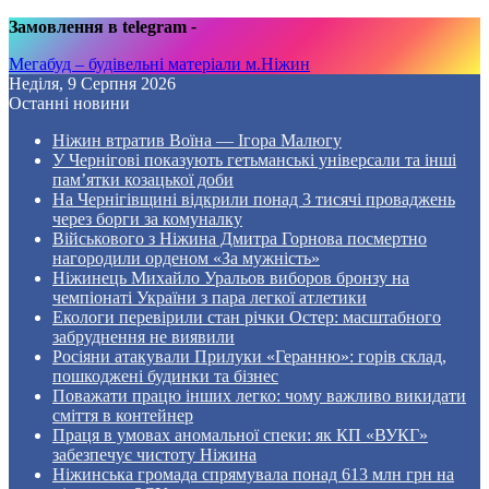
Замовлення в telegram
-
Мегабуд – будівельні матеріали м.Ніжин
Неділя, 9 Серпня 2026
Останні новини
Ніжин втратив Воїна — Ігора Малюгу
У Чернігові показують гетьманські універсали та інші
пам’ятки козацької доби
На Чернігівщині відкрили понад 3 тисячі проваджень
через борги за комуналку
Військового з Ніжина Дмитра Горнова посмертно
нагородили орденом «За мужність»
Ніжинець Михайло Уральов виборов бронзу на
чемпіонаті України з пара легкої атлетики
Екологи перевірили стан річки Остер: масштабного
забруднення не виявили
Росіяни атакували Прилуки «Геранню»: горів склад,
пошкоджені будинки та бізнес
Поважати працю інших легко: чому важливо викидати
сміття в контейнер
Праця в умовах аномальної спеки: як КП «ВУКГ»
забезпечує чистоту Ніжина
Ніжинська громада спрямувала понад 613 млн грн на