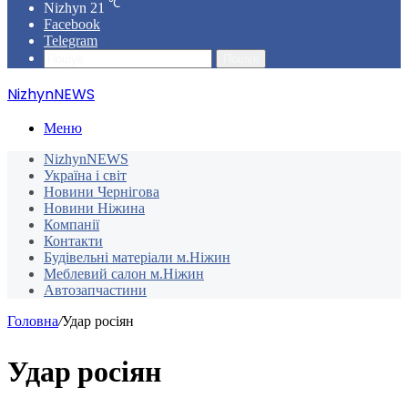
℃
Nizhyn
21
Facebook
Telegram
Пошук
NizhynNEWS
Меню
NizhynNEWS
Україна і світ
Новини Чернігова
Новини Ніжина
Компанії
Контакти
Будівельні матеріали м.Ніжин
Меблевий салон м.Ніжин
Автозапчастини
Головна
/
Удар росіян
Удар росіян