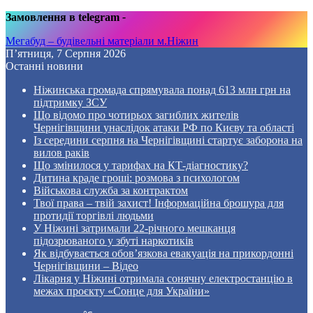
Замовлення в telegram
-
Мегабуд – будівельні матеріали м.Ніжин
П’ятниця, 7 Серпня 2026
Останні новини
Ніжинська громада спрямувала понад 613 млн грн на
підтримку ЗСУ
Що відомо про чотирьох загиблих жителів
Чернігівщини унаслідок атаки РФ по Києву та області
Із середини серпня на Чернігівщині стартує заборона на
вилов раків
Що змінилося у тарифах на КТ-діагностику?
Дитина краде гроші: розмова з психологом
Військова служба за контрактом
Твої права – твій захист! Інформаційна брошура для
протидії торгівлі людьми
У Ніжині затримали 22-річного мешканця
підозрюваного у збуті наркотиків
Як відбувається обов’язкова евакуація на прикордонні
Чернігівщини – Відео
Лікарня у Ніжині отримала сонячну електростанцію в
межах проєкту «Сонце для України»