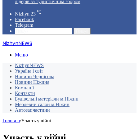
лідерів за туристичним збором
℃
Nizhyn
23
Facebook
Telegram
Пошук
NizhynNEWS
Меню
NizhynNEWS
Україна і світ
Новини Чернігова
Новини Ніжина
Компанії
Контакти
Будівельні матеріали м.Ніжин
Меблевий салон м.Ніжин
Автозапчастини
Головна
/
Участь у війні
Участь у війні