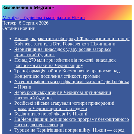
Замовлення в telegram
-
Мегабуд – будівельні матеріали м.Ніжин
Четвер, 6 Серпня 2026
Останні новини
Внаслідок ракетного обстрілу РФ на залізничній станції
Квітнева загинула Віта Горкавенко з Ніжинщини
Чернігівщина: внаслідок удару росіян загорівся
приватний будинок
Понад 270 млн грн: збитки від пожежі, внаслідок
російської атаки на Чернігівщину
Трансформація району Космонавтів: працюємо над
Концепцією посилення стійкості громади
У серпні змінюється графік приміських поїздів Гребінка
– Ніжин
Через російську атаку в Чернігові зруйнований
житловий будинок
Російські війська атакували чотири прикордонні
громади Чернігівщини – що відомо
Будівництво нової лікарні у Ніжині
На Чернігівщині розширюють програму безкоштовного
житла для переселенців
Туризм на Чернігівщині попри війну: Ніжин — серед