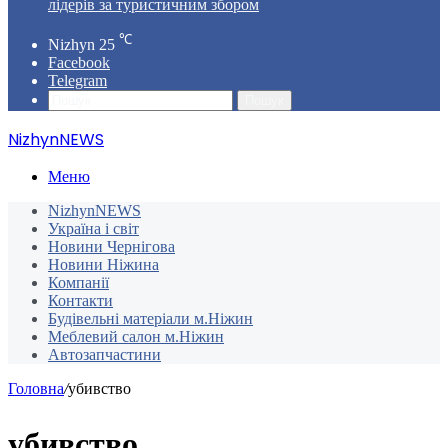
лідерів за туристичним збором
℃
Nizhyn
25
Facebook
Telegram
Пошук
NizhynNEWS
Меню
NizhynNEWS
Україна і світ
Новини Чернігова
Новини Ніжина
Компанії
Контакти
Будівельні матеріали м.Ніжин
Меблевий салон м.Ніжин
Автозапчастини
Головна
/
убивство
убивство