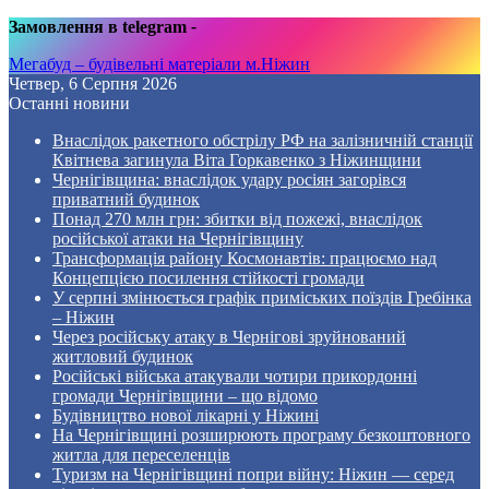
Замовлення в telegram
-
Мегабуд – будівельні матеріали м.Ніжин
Четвер, 6 Серпня 2026
Останні новини
Внаслідок ракетного обстрілу РФ на залізничній станції
Квітнева загинула Віта Горкавенко з Ніжинщини
Чернігівщина: внаслідок удару росіян загорівся
приватний будинок
Понад 270 млн грн: збитки від пожежі, внаслідок
російської атаки на Чернігівщину
Трансформація району Космонавтів: працюємо над
Концепцією посилення стійкості громади
У серпні змінюється графік приміських поїздів Гребінка
– Ніжин
Через російську атаку в Чернігові зруйнований
житловий будинок
Російські війська атакували чотири прикордонні
громади Чернігівщини – що відомо
Будівництво нової лікарні у Ніжині
На Чернігівщині розширюють програму безкоштовного
житла для переселенців
Туризм на Чернігівщині попри війну: Ніжин — серед