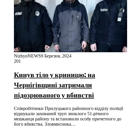
NizhynNEWS
9 Березня, 2024
201
Кинув тіло у криницю: на
Чернігівщині затримали
підозрюваного у вбивстві
Співробітники Прилуцького районного відділу поліції
відшукали захований труп зниклого 51-річного
мешканця району та встановили особу причетного до
його вбивства. Зловмисника…