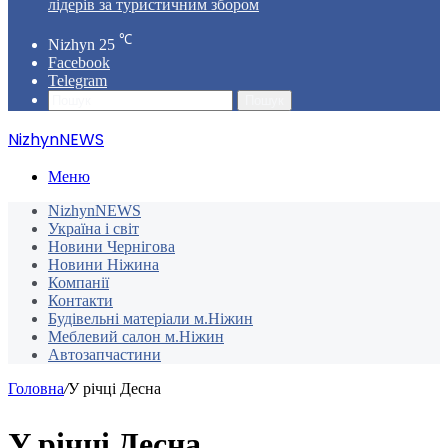
лідерів за туристичним збором
℃
Nizhyn
25
Facebook
Telegram
Пошук
NizhynNEWS
Меню
NizhynNEWS
Україна і світ
Новини Чернігова
Новини Ніжина
Компанії
Контакти
Будівельні матеріали м.Ніжин
Меблевий салон м.Ніжин
Автозапчастини
Головна
/
У річці Десна
У річці Десна