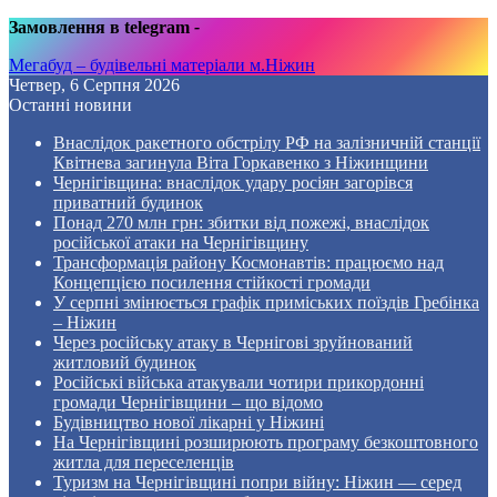
Замовлення в telegram
-
Мегабуд – будівельні матеріали м.Ніжин
Четвер, 6 Серпня 2026
Останні новини
Внаслідок ракетного обстрілу РФ на залізничній станції
Квітнева загинула Віта Горкавенко з Ніжинщини
Чернігівщина: внаслідок удару росіян загорівся
приватний будинок
Понад 270 млн грн: збитки від пожежі, внаслідок
російської атаки на Чернігівщину
Трансформація району Космонавтів: працюємо над
Концепцією посилення стійкості громади
У серпні змінюється графік приміських поїздів Гребінка
– Ніжин
Через російську атаку в Чернігові зруйнований
житловий будинок
Російські війська атакували чотири прикордонні
громади Чернігівщини – що відомо
Будівництво нової лікарні у Ніжині
На Чернігівщині розширюють програму безкоштовного
житла для переселенців
Туризм на Чернігівщині попри війну: Ніжин — серед