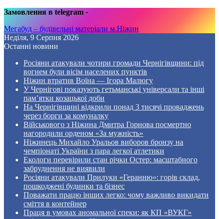
Замовлення в telegram
-
Мегабуд – будівельні матеріали м.Ніжин
Неділя, 9 Серпня 2026
Останні новини
Росіяни атакували чотири громади Чернігівщини: під
вогнем були вісім населених пунктів
Ніжин втратив Воїна — Ігора Малюгу
У Чернігові показують гетьманські універсали та інші
пам’ятки козацької доби
На Чернігівщині відкрили понад 3 тисячі проваджень
через борги за комуналку
Військового з Ніжина Дмитра Горнова посмертно
нагородили орденом «За мужність»
Ніжинець Михайло Уральов виборов бронзу на
чемпіонаті України з пара легкої атлетики
Екологи перевірили стан річки Остер: масштабного
забруднення не виявили
Росіяни атакували Прилуки «Геранню»: горів склад,
пошкоджені будинки та бізнес
Поважати працю інших легко: чому важливо викидати
сміття в контейнер
Праця в умовах аномальної спеки: як КП «ВУКГ»