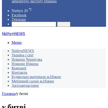
забезпечує чистоту Ніжина
℃
Nizhyn
20
Facebook
Telegram
Пошук
NizhynNEWS
Меню
NizhynNEWS
Україна і світ
Новини Чернігова
Новини Ніжина
Компанії
Контакти
Будівельні матеріали м.Ніжин
Меблевий салон м.Ніжин
Автозапчастини
Головна
/
у битві
у битві