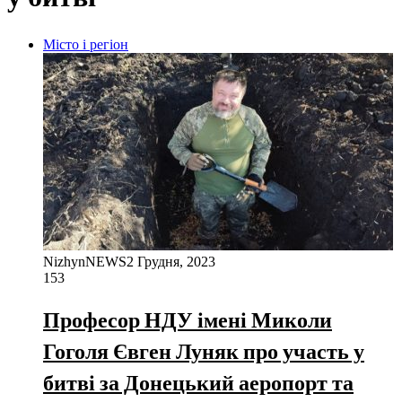
Місто і регіон
NizhynNEWS
2 Грудня, 2023
153
Професор НДУ імені Миколи
Гоголя Євген Луняк про участь у
битві за Донецький аеропорт та