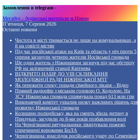
Замовлення в telegram
-
Мегабуд – будівельні матеріали м.Ніжин
П’ятниця, 7 Серпня 2026
Останні новини
Чистота в місті тримається не лише на комунальниках, а
й на совісті містян
Під час російської атаки на Київ та область у ніч проти 5
серпня загинули четверо жителів Носівської громади
Ще один житель з Ніжинщини загинув під час обстрілу
РФ на залізничній станції Квітнева
ВІДКРИТО НАБІР ДО VIII СКЛИКАННЯ
МОЛОДІЖНОЇ РАДИ НІЖИНСЬКОЇ МТГ
Як пережити спеку: поради сімейного лікаря – Відео
Прямий радіоефір з міським головою О. Кодолою. На
ЗСУ Ніжинська громада спрямувала понад 613 млн грн
Виконавчий комітет ухвалив низку важливих рішень для
розвитку Ніжинської громади
Колишню поліцейську, яка на смерть збила дитину в
Прилуках, засудили до 8-ми років позбавлення волі
На Чернігівщині рятувальники ліквідували пожежі,
спричинені ворожими БпЛА
Чернігівщина: внаслідок російського удару по Семенівці