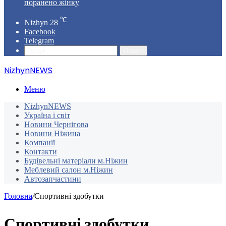
поранено жінку
℃
Nizhyn
28
Facebook
Telegram
Пошук
NizhynNEWS
Меню
NizhynNEWS
Україна і світ
Новини Чернігова
Новини Ніжина
Компанії
Контакти
Будівельні матеріали м.Ніжин
Меблевий салон м.Ніжин
Автозапчастини
Головна
/
Спортивні здобутки
Спортивні здобутки