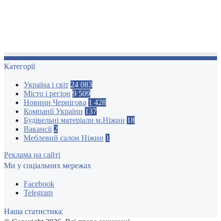
Категорії
Україна і світ
24 083
Місто і регіон
9 509
Новини Чернігова
1 428
Компанії України
137
Будівельні матеріали м.Ніжин
18
Вакансії
2
Меблевий салон Ніжин
1
Реклама на сайті
Ми у соціальних мережах
Facebook
Telegram
Наша статистика: