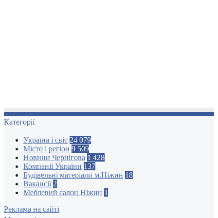
Категорії
Україна і світ
24 079
Місто і регіон
9 509
Новини Чернігова
1 428
Компанії України
137
Будівельні матеріали м.Ніжин
18
Вакансії
2
Меблевий салон Ніжин
1
Реклама на сайті