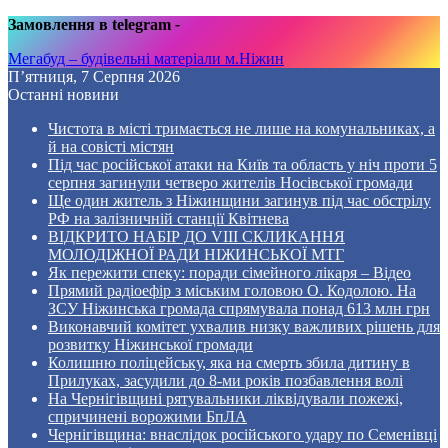
Замовлення в telegram
-
Мегабуд – будівельні матеріали м.Ніжин
П’ятниця, 7 Серпня 2026
Останні новини
Чистота в місті тримається не лише на комунальниках, а
й на совісті містян
Під час російської атаки на Київ та область у ніч проти 5
серпня загинули четверо жителів Носівської громади
Ще один житель з Ніжинщини загинув під час обстрілу
РФ на залізничній станції Квітнева
ВІДКРИТО НАБІР ДО VIII СКЛИКАННЯ
МОЛОДІЖНОЇ РАДИ НІЖИНСЬКОЇ МТГ
Як пережити спеку: поради сімейного лікаря – Відео
Прямий радіоефір з міським головою О. Кодолою. На
ЗСУ Ніжинська громада спрямувала понад 613 млн грн
Виконавчий комітет ухвалив низку важливих рішень для
розвитку Ніжинської громади
Колишню поліцейську, яка на смерть збила дитину в
Прилуках, засудили до 8-ми років позбавлення волі
На Чернігівщині рятувальники ліквідували пожежі,
спричинені ворожими БпЛА
Чернігівщина: внаслідок російського удару по Семенівці