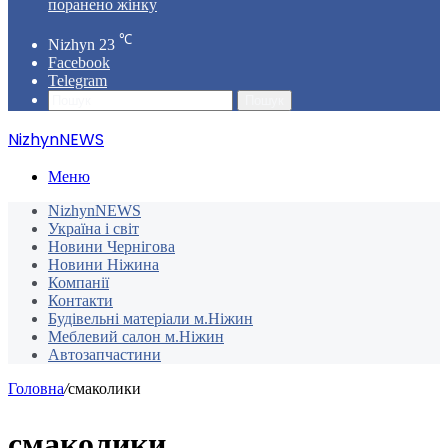
поранено жінку
℃
Nizhyn
23
Facebook
Telegram
Пошук
NizhynNEWS
Меню
NizhynNEWS
Україна і світ
Новини Чернігова
Новини Ніжина
Компанії
Контакти
Будівельні матеріали м.Ніжин
Меблевий салон м.Ніжин
Автозапчастини
Головна
/
смаколики
смаколики