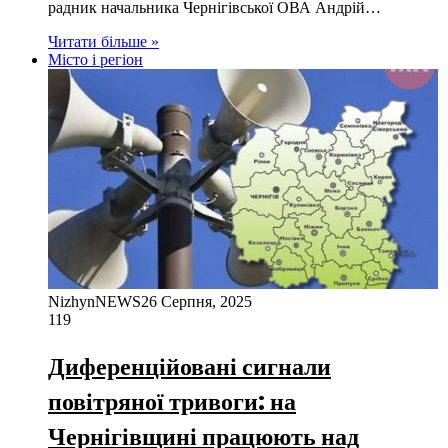
радник начальника Чернігівської ОВА Андрій…
Читати більше »
Місто і регіон
NizhynNEWS
26 Серпня, 2025
119
Диференційовані сигнали
повітряної тривоги: на
Чернігівщині працюють над