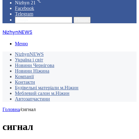
℃
Nizhyn
21
Facebook
Telegram
Пошук
NizhynNEWS
Меню
NizhynNEWS
Україна і світ
Новини Чернігова
Новини Ніжина
Компанії
Контакти
Будівельні матеріали м.Ніжин
Меблевий салон м.Ніжин
Автозапчастини
Головна
/
сигнал
сигнал