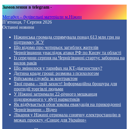
Замовлення в telegram
-
Мегабуд – будівельні матеріали м.Ніжин
П’ятниця, 7 Серпня 2026
Останні новини
Ніжинська громада спрямувала понад 613 млн грн на
підтримку ЗСУ
Що відомо про чотирьох загиблих жителів
Чернігівщини унаслідок атаки РФ по Києву та області
Із середини серпня на Чернігівщині стартує заборона на
вилов раків
Що змінилося у тарифах на КТ-діагностику?
Дитина краде гроші: розмова з психологом
Військова служба за контрактом
Твої права – твій захист! Інформаційна брошура для
протидії торгівлі людьми
У Ніжині затримали 22-річного мешканця
підозрюваного у збуті наркотиків
Як відбувається обов’язкова евакуація на прикордонні
Чернігівщини – Відео
Лікарня у Ніжині отримала сонячну електростанцію в
межах проєкту «Сонце для України»