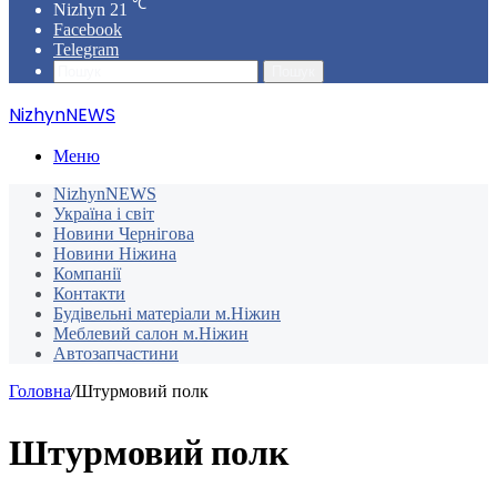
℃
Nizhyn
21
Facebook
Telegram
Пошук
NizhynNEWS
Меню
NizhynNEWS
Україна і світ
Новини Чернігова
Новини Ніжина
Компанії
Контакти
Будівельні матеріали м.Ніжин
Меблевий салон м.Ніжин
Автозапчастини
Головна
/
Штурмовий полк
Штурмовий полк