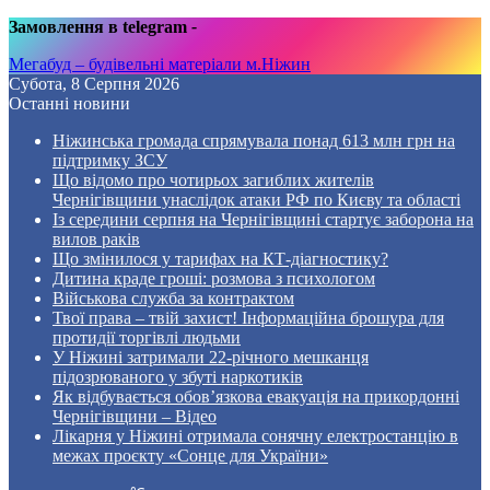
Замовлення в telegram
-
Мегабуд – будівельні матеріали м.Ніжин
Субота, 8 Серпня 2026
Останні новини
Ніжинська громада спрямувала понад 613 млн грн на
підтримку ЗСУ
Що відомо про чотирьох загиблих жителів
Чернігівщини унаслідок атаки РФ по Києву та області
Із середини серпня на Чернігівщині стартує заборона на
вилов раків
Що змінилося у тарифах на КТ-діагностику?
Дитина краде гроші: розмова з психологом
Військова служба за контрактом
Твої права – твій захист! Інформаційна брошура для
протидії торгівлі людьми
У Ніжині затримали 22-річного мешканця
підозрюваного у збуті наркотиків
Як відбувається обов’язкова евакуація на прикордонні
Чернігівщини – Відео
Лікарня у Ніжині отримала сонячну електростанцію в
межах проєкту «Сонце для України»