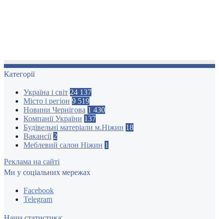
Категорії
Україна і світ
24 137
Місто і регіон
9 519
Новини Чернігова
1 430
Компанії України
137
Будівельні матеріали м.Ніжин
18
Вакансії
2
Меблевий салон Ніжин
1
Реклама на сайті
Ми у соціальних мережах
Facebook
Telegram
Наша статистика: