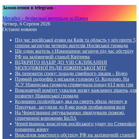
Замовлення в telegram
-
Мегабуд – будівельні матеріали м.Ніжин
Четвер, 6 Серпня 2026
Останні новини
Під час російської атаки на Київ та область у ніч проти 5
серпня загинули четверо жителів Носівської громади
Ще один житель з Ніжинщини загинув під час обстрілу
РФ на залізничній станції Квітнева
ВІДКРИТО НАБІР ДО VIII СКЛИКАННЯ
МОЛОДІЖНОЇ РАДИ НІЖИНСЬКОЇ МТГ
Як пережити спеку: поради сімейного лікаря – Відео
Прямий радіоефір з міським головою О. Кодолою. На
ЗСУ Ніжинська громада спрямувала понад 613 млн грн
Виконавчий комітет ухвалив низку важливих рішень для
розвитку Ніжинської громади
Колишню поліцейську, яка на смерть збила дитину в
Прилуках, засудили до 8-ми років позбавлення волі
На Чернігівщині рятувальники ліквідували пожежі,
спричинені ворожими БпЛА
Чернігівщина: внаслідок російського удару по Семенівці
поранено жінку
Внаслідок ракетного обстрілу РФ на залізничній станції