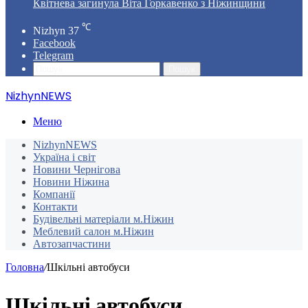
Квітнева загинула Віта Горкавенко з Ніжинщини
℃
Nizhyn
37
Facebook
Telegram
Пошук
NizhynNEWS
Меню
NizhynNEWS
Україна і світ
Новини Чернігова
Новини Ніжина
Компанії
Контакти
Будівельні матеріали м.Ніжин
Меблевий салон м.Ніжин
Автозапчастини
Головна
/
Шкільні автобуси
Шкільні автобуси