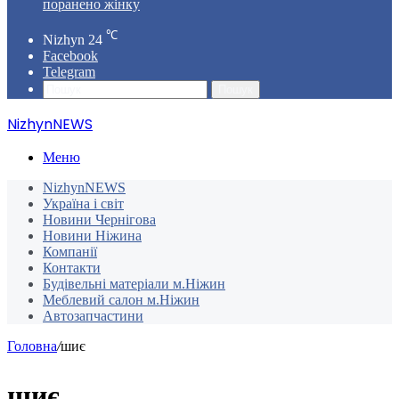
поранено жінку
℃
Nizhyn
24
Facebook
Telegram
Пошук
NizhynNEWS
Меню
NizhynNEWS
Україна і світ
Новини Чернігова
Новини Ніжина
Компанії
Контакти
Будівельні матеріали м.Ніжин
Меблевий салон м.Ніжин
Автозапчастини
Головна
/
шиє
шиє