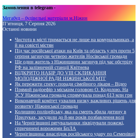
Замовлення в telegram
-
Мегабуд – будівельні матеріали м.Ніжин
П’ятниця, 7 Серпня 2026
Останні новини
Чистота в місті тримається не лише на комунальниках, а
й на совісті містян
Під час російської атаки на Київ та область у ніч проти 5
серпня загинули четверо жителів Носівської громади
Ще один житель з Ніжинщини загинув під час обстрілу
РФ на залізничній станції Квітнева
ВІДКРИТО НАБІР ДО VIII СКЛИКАННЯ
МОЛОДІЖНОЇ РАДИ НІЖИНСЬКОЇ МТГ
Як пережити спеку: поради сімейного лікаря – Відео
Прямий радіоефір з міським головою О. Кодолою. На
ЗСУ Ніжинська громада спрямувала понад 613 млн грн
Виконавчий комітет ухвалив низку важливих рішень для
розвитку Ніжинської громади
Колишню поліцейську, яка на смерть збила дитину в
Прилуках, засудили до 8-ми років позбавлення волі
На Чернігівщині рятувальники ліквідували пожежі,
спричинені ворожими БпЛА
Чернігівщина: внаслідок російського удару по Семенівці