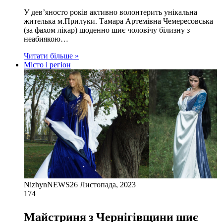
У дев’яносто років активно волонтерить унікальна
жителька м.Прилуки. Тамара Артемівна Чемересовська
(за фахом лікар) щоденно шиє чоловічу білизну з
неабиякою…
Читати більше »
Місто і регіон
NizhynNEWS
26 Листопада, 2023
174
Майстриня з Чернігівщини шиє