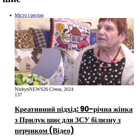
Місто і регіон
NizhynNEWS
26 Січня, 2024
137
Креативний підхід: 90-річна жінка
з Прилук шиє для ЗСУ білизну з
перчиком (Відео)