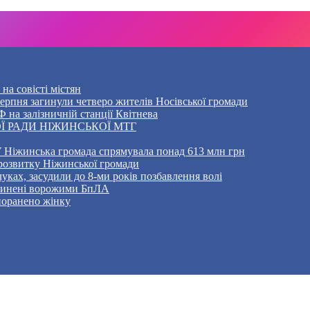
на совісті містян
5 серпня загинули четверо жителів Носівської громади
 на залізничній станції Квітнева
Ї РАДИ НІЖИНСЬКОЇ МТГ
 Ніжинська громада спрямувала понад 613 млн грн
розвитку Ніжинської громади
уках, засудили до 8-ми років позбавлення волі
ичинені ворожими БпЛА
 поранено жінку