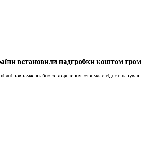
раїни встановили надгробки коштом гро
 перші дні повномасштабного вторгнення, отримали гідне вшанув