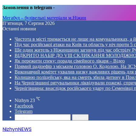
Замовлення в telegram
-
Мегабуд – будівельні матеріали м.Ніжин
П’ятниця, 7 Серпня 2026
Останні новини
Чистота в місті тримається не лише на комунальниках, а й 
Під час російської атаки на Київ та область у ніч проти 
Ще один житель з Ніжинщини загинув під час обстрілу РФ
ВІДКРИТО НАБІР ДО VIII СКЛИКАННЯ МОЛОДІЖНО
Як пережити спеку: поради сімейного лікаря – Відео
Прямий радіоефір з міським головою О. Кодолою. На ЗСУ
Виконавчий комітет ухвалив низку важливих рішень для 
Колишню поліцейську, яка на смерть збила дитину в Прил
На Чернігівщині рятувальники ліквідували пожежі, спр
Чернігівщина: внаслідок російського удару по Семенівці
℃
Nizhyn
23
Facebook
Telegram
Пошук
NizhynNEWS