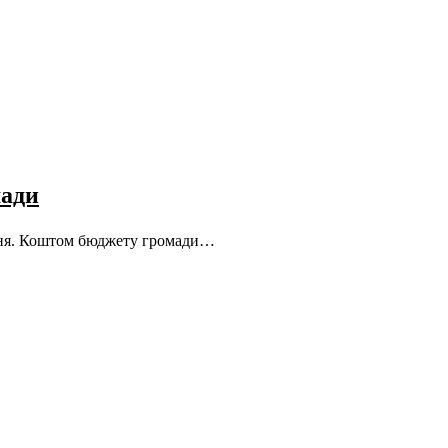
мади
ання. Коштом бюджету громади…