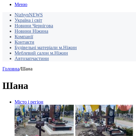
Меню
NizhynNEWS
Україна і світ
Новини Чернігова
Новини Ніжина
Компанії
Контакти
Будівельні матеріали м.Ніжин
Меблевий салон м.Ніжин
Автозапчастини
Головна
/
Шана
Шана
Місто і регіон