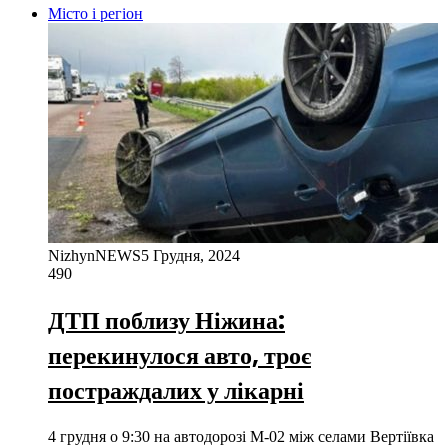
Місто і регіон
NizhynNEWS
5 Грудня, 2024
490
ДТП поблизу Ніжина:
перекинулося авто, троє
постраждалих у лікарні
4 грудня о 9:30 на автодорозі М-02 між селами Вертіївка