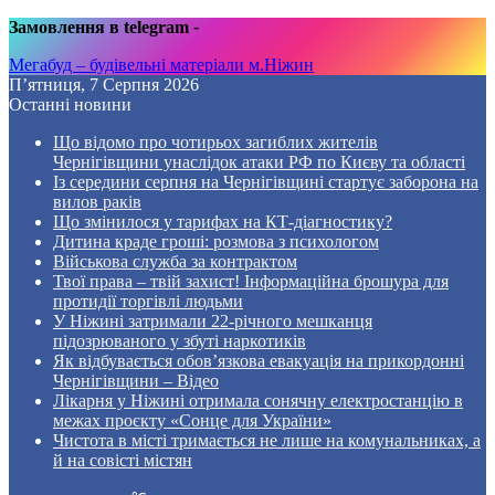
Замовлення в telegram
-
Мегабуд – будівельні матеріали м.Ніжин
П’ятниця, 7 Серпня 2026
Останні новини
Що відомо про чотирьох загиблих жителів
Чернігівщини унаслідок атаки РФ по Києву та області
Із середини серпня на Чернігівщині стартує заборона на
вилов раків
Що змінилося у тарифах на КТ-діагностику?
Дитина краде гроші: розмова з психологом
Військова служба за контрактом
Твої права – твій захист! Інформаційна брошура для
протидії торгівлі людьми
У Ніжині затримали 22-річного мешканця
підозрюваного у збуті наркотиків
Як відбувається обов’язкова евакуація на прикордонні
Чернігівщини – Відео
Лікарня у Ніжині отримала сонячну електростанцію в
межах проєкту «Сонце для України»
Чистота в місті тримається не лише на комунальниках, а
й на совісті містян