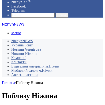
℃
Nizhyn
37
Facebook
Telegram
Пошук
NizhynNEWS
Меню
NizhynNEWS
Україна і світ
Новини Чернігова
Новини Ніжина
Компанії
Контакти
Будівельні матеріали м.Ніжин
Меблевий салон м.Ніжин
Автозапчастини
Головна
/
Поблизу Ніжина
Поблизу Ніжина