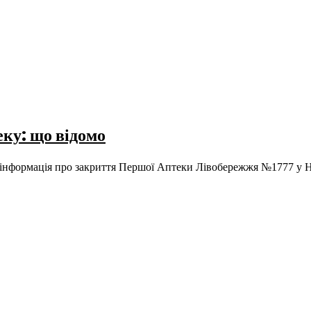
ку: що відомо
ся інформація про закриття Першої Аптеки Лівобережжя №1777 у