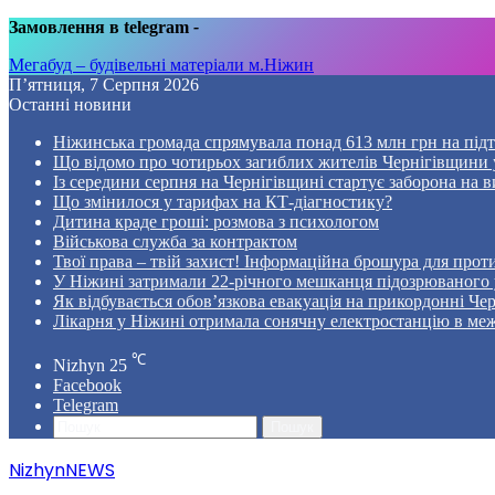
Замовлення в telegram
-
Мегабуд – будівельні матеріали м.Ніжин
П’ятниця, 7 Серпня 2026
Останні новини
Ніжинська громада спрямувала понад 613 млн грн на пі
Що відомо про чотирьох загиблих жителів Чернігівщини у
Із середини серпня на Чернігівщині стартує заборона на в
Що змінилося у тарифах на КТ-діагностику?
Дитина краде гроші: розмова з психологом
Військова служба за контрактом
Твої права – твій захист! Інформаційна брошура для проти
У Ніжині затримали 22-річного мешканця підозрюваного у
Як відбувається обов’язкова евакуація на прикордонні Че
Лікарня у Ніжині отримала сонячну електростанцію в ме
℃
Nizhyn
25
Facebook
Telegram
Пошук
NizhynNEWS