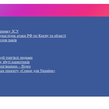
дтримку ЗСУ
наслідок атаки РФ по Києву та області
илов раків
дії торгівлі людьми
 збуті наркотиків
рнігівщини – Відео
жах проєкту «Сонце для України»