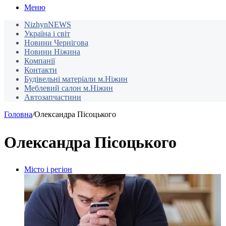
Меню
NizhynNEWS
Україна і світ
Новини Чернігова
Новини Ніжина
Компанії
Контакти
Будівельні матеріали м.Ніжин
Меблевий салон м.Ніжин
Автозапчастини
Головна
/
Олександра Пісоцького
Олександра Пісоцького
Місто і регіон