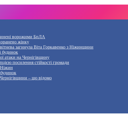
ичинені ворожими БпЛА
 поранено жінку
Квітнева загинула Віта Горкавенко з Ніжинщини
й будинок
кої атаки на Чернігівщину
пцією посилення стійкості громади
– Ніжин
 будинок
 Чернігівщини – що відомо