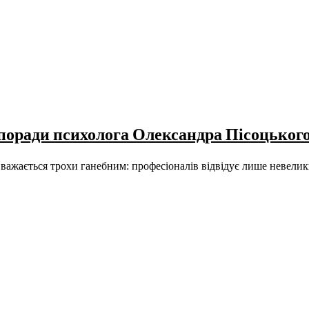
 поради психолога Олександра Пісоцьког
і вважається трохи ганебним: професіоналів відвідує лише невел