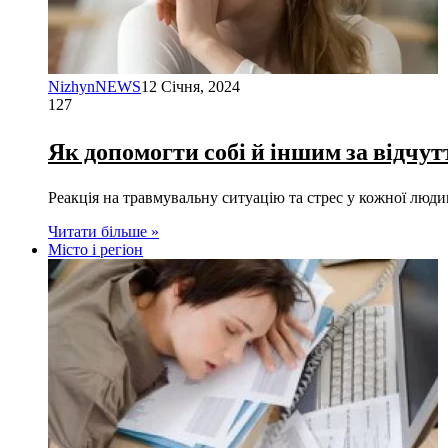
NizhynNEWS
12 Січня, 2024
127
Як допомогти собі й іншим за відчу
Реакція на травмувальну ситуацію та стрес у кожної лю
Читати більше »
Місто і регіон