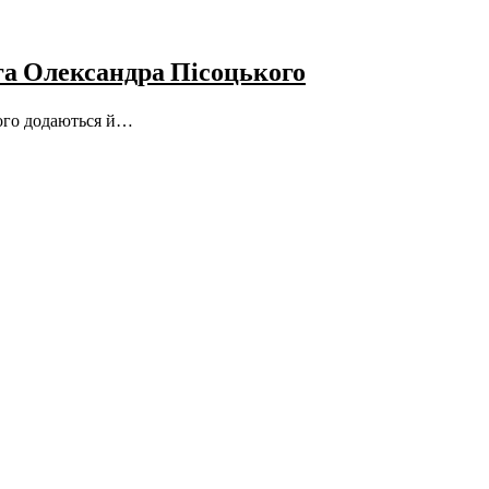
ога Олександра Пісоцького
сього додаються й…