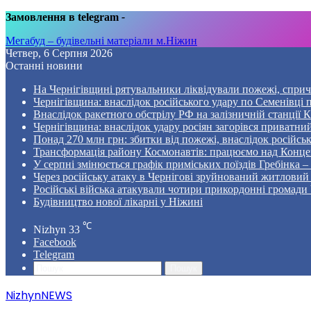
Замовлення в telegram
-
Мегабуд – будівельні матеріали м.Ніжин
Четвер, 6 Серпня 2026
Останні новини
На Чернігівщині рятувальники ліквідували пожежі, спр
Чернігівщина: внаслідок російського удару по Семенівці
Внаслідок ракетного обстрілу РФ на залізничній станції 
Чернігівщина: внаслідок удару росіян загорівся приватни
Понад 270 млн грн: збитки від пожежі, внаслідок російсь
Трансформація району Космонавтів: працюємо над Конце
У серпні змінюється графік приміських поїздів Гребінка 
Через російську атаку в Чернігові зруйнований житловий
Російські війська атакували чотири прикордонні громади
Будівництво нової лікарні у Ніжині
℃
Nizhyn
33
Facebook
Telegram
Пошук
NizhynNEWS