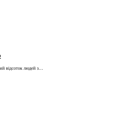
о
икий відсоток людей з…