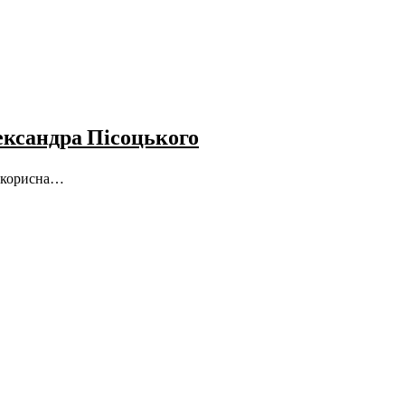
лександра Пісоцького
е корисна…