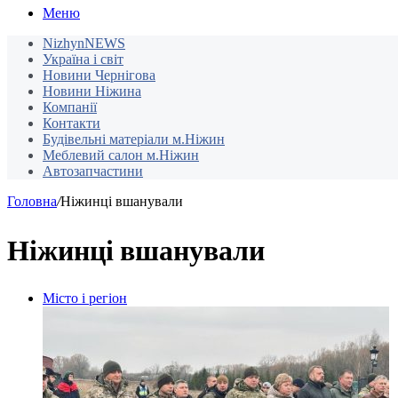
Меню
NizhynNEWS
Україна і світ
Новини Чернігова
Новини Ніжина
Компанії
Контакти
Будівельні матеріали м.Ніжин
Меблевий салон м.Ніжин
Автозапчастини
Головна
/
Ніжинці вшанували
Ніжинці вшанували
Місто і регіон