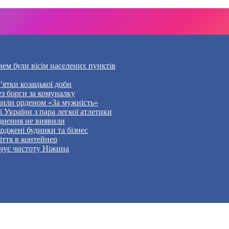
нем були вісім населених пунктів
’ятки козацької доби
ез борги за комуналку
дили орденом «За мужність»
України з пара легкої атлетики
уднення не виявили
оджені будинки та бізнес
ття в контейнер
чує чистоту Ніжина