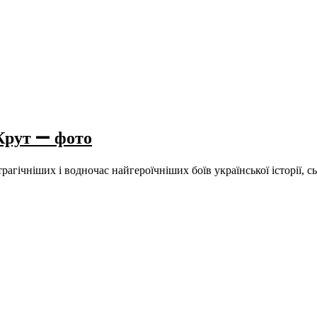
Крут — фото
йтрагічніших і водночас найгероїчніших боїв української історії, 