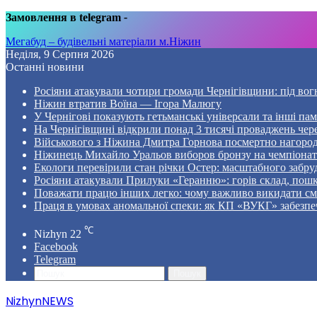
Замовлення в telegram
-
Мегабуд – будівельні матеріали м.Ніжин
Неділя, 9 Серпня 2026
Останні новини
Росіяни атакували чотири громади Чернігівщини: під вог
Ніжин втратив Воїна — Ігора Малюгу
У Чернігові показують гетьманські універсали та інші пам
На Чернігівщині відкрили понад 3 тисячі проваджень чер
Військового з Ніжина Дмитра Горнова посмертно нагоро
Ніжинець Михайло Уральов виборов бронзу на чемпіонаті 
Екологи перевірили стан річки Остер: масштабного забр
Росіяни атакували Прилуки «Геранню»: горів склад, пошк
Поважати працю інших легко: чому важливо викидати смі
Праця в умовах аномальної спеки: як КП «ВУКГ» забезпе
℃
Nizhyn
22
Facebook
Telegram
Пошук
NizhynNEWS