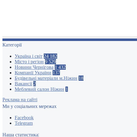
Категорії
Україна і світ
24 182
Місто і регіон
9 529
Новини Чернігова
1 432
Компанії України
137
Будівельні матеріали м.Ніжин
18
Вакансії
2
Меблевий салон Ніжин
1
Реклама на сайті
Ми у соціальних мережах
Facebook
Telegram
Наша статистика: