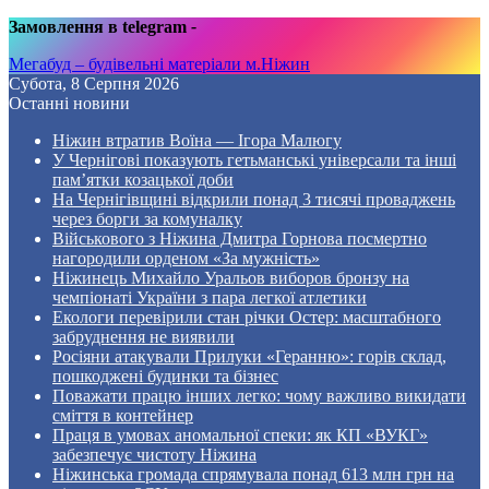
Замовлення в telegram
-
Мегабуд – будівельні матеріали м.Ніжин
Субота, 8 Серпня 2026
Останні новини
Ніжин втратив Воїна — Ігора Малюгу
У Чернігові показують гетьманські універсали та інші
пам’ятки козацької доби
На Чернігівщині відкрили понад 3 тисячі проваджень
через борги за комуналку
Військового з Ніжина Дмитра Горнова посмертно
нагородили орденом «За мужність»
Ніжинець Михайло Уральов виборов бронзу на
чемпіонаті України з пара легкої атлетики
Екологи перевірили стан річки Остер: масштабного
забруднення не виявили
Росіяни атакували Прилуки «Геранню»: горів склад,
пошкоджені будинки та бізнес
Поважати працю інших легко: чому важливо викидати
сміття в контейнер
Праця в умовах аномальної спеки: як КП «ВУКГ»
забезпечує чистоту Ніжина
Ніжинська громада спрямувала понад 613 млн грн на