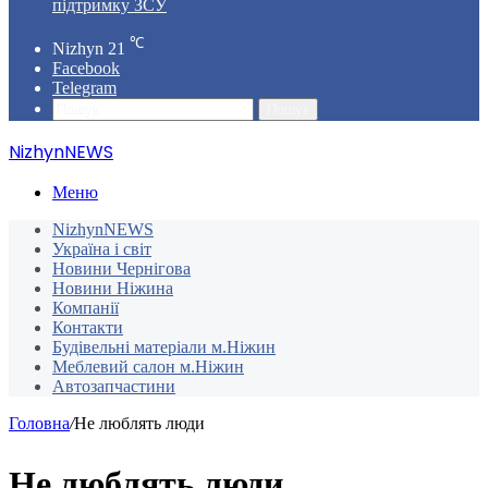
підтримку ЗСУ
℃
Nizhyn
21
Facebook
Telegram
Пошук
NizhynNEWS
Меню
NizhynNEWS
Україна і світ
Новини Чернігова
Новини Ніжина
Компанії
Контакти
Будівельні матеріали м.Ніжин
Меблевий салон м.Ніжин
Автозапчастини
Головна
/
Не люблять люди
Не люблять люди