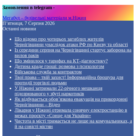
Замовлення в telegram
-
Мегабуд – будівельні матеріали м.Ніжин
П’ятниця, 7 Серпня 2026
Останні новини
Що відомо про чотирьох загиблих жителів
Чернігівщини унаслідок атаки РФ по Києву та області
Із середини серпня на Чернігівщині стартує заборона на
вилов раків
Що змінилося у тарифах на КТ-діагностику?
Дитина краде гроші: розмова з психологом
Військова служба за контрактом
Твої права – твій захист! Інформаційна брошура для
протидії торгівлі людьми
У Ніжині затримали 22-річного мешканця
підозрюваного у збуті наркотиків
Як відбувається обов’язкова евакуація на прикордонні
Чернігівщини – Відео
Лікарня у Ніжині отримала сонячну електростанцію в
межах проєкту «Сонце для України»
Чистота в місті тримається не лише на комунальниках, а
й на совісті містян