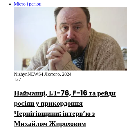
Місто і регіон
NizhynNEWS
4 Лютого, 2024
127
Найманці, ІЛ-76, F-16 та рейди
росіян у прикордоння
Чернігівщини: інтерв’ю з
Михайлом Жироховим