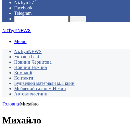
℃
Nizhyn
27
Facebook
Telegram
Пошук
NizhynNEWS
Меню
NizhynNEWS
Україна і світ
Новини Чернігова
Новини Ніжина
Компанії
Контакти
Будівельні матеріали м.Ніжин
Меблевий салон м.Ніжин
Автозапчастини
Головна
/
Михайло
Михайло