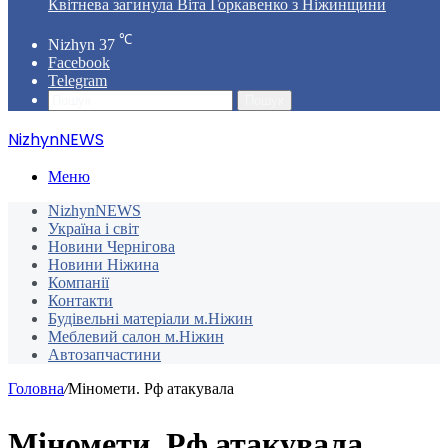
Квітнева загинула Віта Горкавенко з Ніжинщини
℃
Nizhyn
37
Facebook
Telegram
Пошук
NizhynNEWS
Меню
NizhynNEWS
Україна і світ
Новини Чернігова
Новини Ніжина
Компанії
Контакти
Будівельні матеріали м.Ніжин
Меблевий салон м.Ніжин
Автозапчастини
Головна
/
Міномети. Рф атакувала
Міномети. Рф атакувала