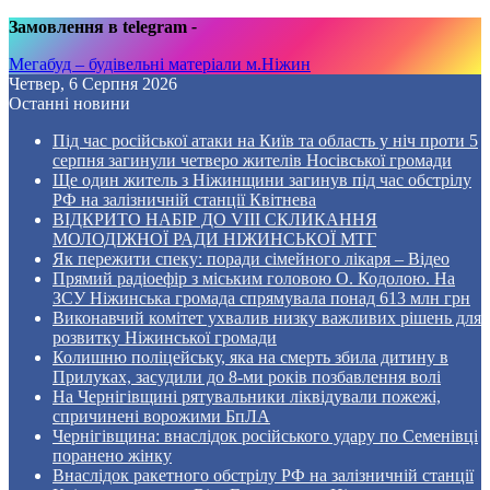
Замовлення в telegram
-
Мегабуд – будівельні матеріали м.Ніжин
Четвер, 6 Серпня 2026
Останні новини
Під час російської атаки на Київ та область у ніч проти 5
серпня загинули четверо жителів Носівської громади
Ще один житель з Ніжинщини загинув під час обстрілу
РФ на залізничній станції Квітнева
ВІДКРИТО НАБІР ДО VIII СКЛИКАННЯ
МОЛОДІЖНОЇ РАДИ НІЖИНСЬКОЇ МТГ
Як пережити спеку: поради сімейного лікаря – Відео
Прямий радіоефір з міським головою О. Кодолою. На
ЗСУ Ніжинська громада спрямувала понад 613 млн грн
Виконавчий комітет ухвалив низку важливих рішень для
розвитку Ніжинської громади
Колишню поліцейську, яка на смерть збила дитину в
Прилуках, засудили до 8-ми років позбавлення волі
На Чернігівщині рятувальники ліквідували пожежі,
спричинені ворожими БпЛА
Чернігівщина: внаслідок російського удару по Семенівці
поранено жінку
Внаслідок ракетного обстрілу РФ на залізничній станції