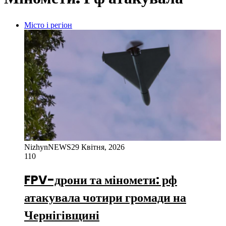
Місто і регіон
NizhynNEWS
29 Квітня, 2026
110
FPV-дрони та міномети: рф
атакувала чотири громади на
Чернігівщині