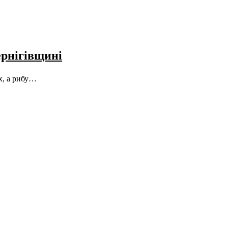
ернігівщині
х, а рибу…