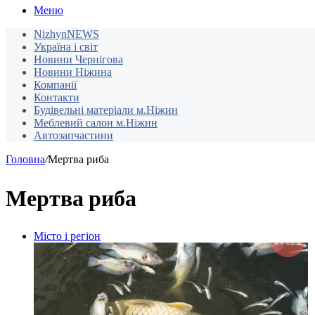
Меню
NizhynNEWS
Україна і світ
Новини Чернігова
Новини Ніжина
Компанії
Контакти
Будівельні матеріали м.Ніжин
Меблевий салон м.Ніжин
Автозапчастини
Головна
/
Мертва риба
Мертва риба
Місто і регіон