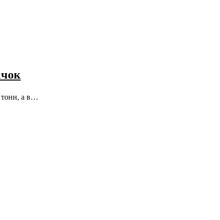
ічок
 тонн, а в…