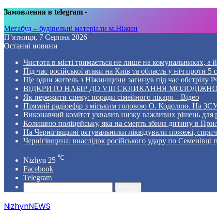
Замовлення в telegram
-
Мегабуд – будівельні матеріали м.Ніжин
П’ятниця, 7 Серпня 2026
Останні новини
Чистота в місті тримається не лише на комунальниках, а й 
Під час російської атаки на Київ та область у ніч проти 
Ще один житель з Ніжинщини загинув під час обстрілу РФ
ВІДКРИТО НАБІР ДО VIII СКЛИКАННЯ МОЛОДІЖНО
Як пережити спеку: поради сімейного лікаря – Відео
Прямий радіоефір з міським головою О. Кодолою. На ЗСУ
Виконавчий комітет ухвалив низку важливих рішень для 
Колишню поліцейську, яка на смерть збила дитину в Прил
На Чернігівщині рятувальники ліквідували пожежі, спр
Чернігівщина: внаслідок російського удару по Семенівці
℃
Nizhyn
25
Facebook
Telegram
Пошук
NizhynNEWS