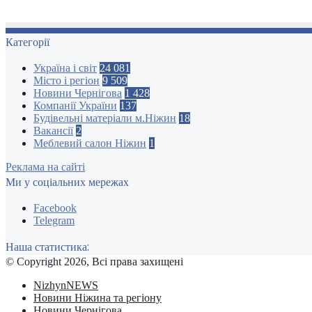
Категорії
Україна і світ
24 081
Місто і регіон
9 509
Новини Чернігова
1 428
Компанії України
137
Будівельні матеріали м.Ніжин
18
Вакансії
2
Меблевий салон Ніжин
1
Реклама на сайті
Ми у соціальних мережах
Facebook
Telegram
Наша статистика:
© Copyright 2026, Всі права захищені
NizhynNEWS
Новини Ніжина та регіону
Новини Чернігова