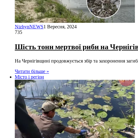
NizhynNEWS
1 Вересня, 2024
735
Шість тонн мертвої риби на Чернігів
На Чернігівщині продовжується збір та захоронення загибл
Читати більше »
Місто і регіон