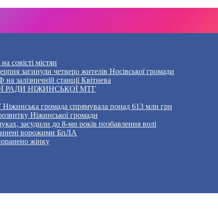
на совісті містян
5 серпня загинули четверо жителів Носівської громади
 на залізничній станції Квітнева
Ї РАДИ НІЖИНСЬКОЇ МТГ
 Ніжинська громада спрямувала понад 613 млн грн
розвитку Ніжинської громади
уках, засудили до 8-ми років позбавлення волі
ичинені ворожими БпЛА
 поранено жінку