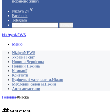
поранено жінку
℃
Nizhyn
24
Facebook
Telegram
Пошук
NizhynNEWS
Меню
NizhynNEWS
Україна і світ
Новини Чернігова
Новини Ніжина
Компанії
Контакти
Будівельні матеріали м.Ніжин
Меблевий салон м.Ніжин
Автозапчастини
Головна
/
#маска
#маска