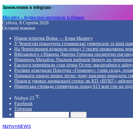
Замовлення в telegram
-
Мегабуд – будівельні матеріали м.Ніжин
Субота, 8 Серпня 2026
Останні новини
Ніжин втратив Воїна — Ігора Малюгу
У Чернігові показують гетьманські універсали та інші пам
На Чернігівщині відкрили понад 3 тисячі проваджень чер
Військового з Ніжина Дмитра Горнова посмертно нагоро
Ніжинець Михайло Уральов виборов бронзу на чемпіонаті 
Екологи перевірили стан річки Остер: масштабного забр
Росіяни атакували Прилуки «Геранню»: горів склад, пошк
Поважати працю інших легко: чому важливо викидати смі
Праця в умовах аномальної спеки: як КП «ВУКГ» забезпе
Ніжинська громада спрямувала понад 613 млн грн на пі
℃
Nizhyn
23
Facebook
Telegram
Пошук
NizhynNEWS