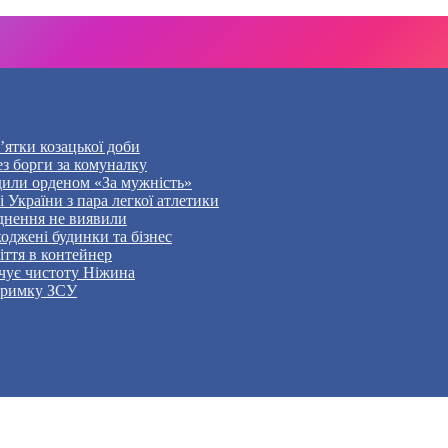
’ятки козацької доби
ез борги за комуналку
дили орденом «За мужність»
України з пара легкої атлетики
уднення не виявили
оджені будинки та бізнес
ття в контейнер
чує чистоту Ніжина
дтримку ЗСУ