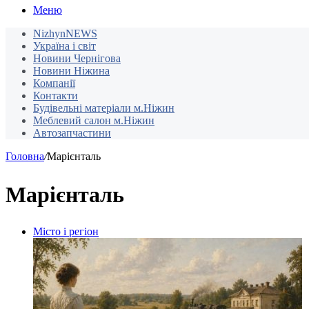
Меню
NizhynNEWS
Україна і світ
Новини Чернігова
Новини Ніжина
Компанії
Контакти
Будівельні матеріали м.Ніжин
Меблевий салон м.Ніжин
Автозапчастини
Головна
/
Марієнталь
Марієнталь
Місто і регіон