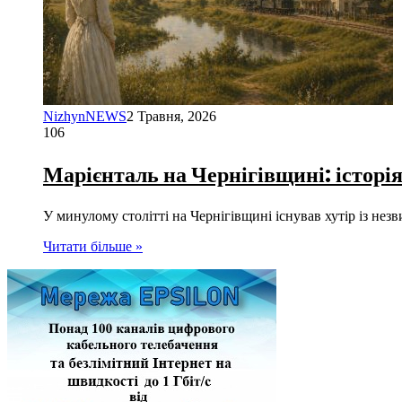
NizhynNEWS
2 Травня, 2026
106
Марієнталь на Чернігівщині: історі
У минулому столітті на Чернігівщині існував хутір із не
Читати більше »