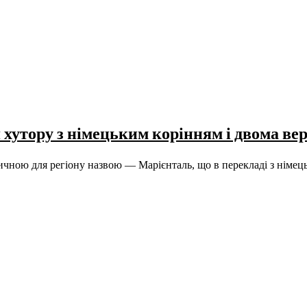
я хутору з німецьким корінням і двома в
звичною для регіону назвою — Марієнталь, що в перекладі з німец