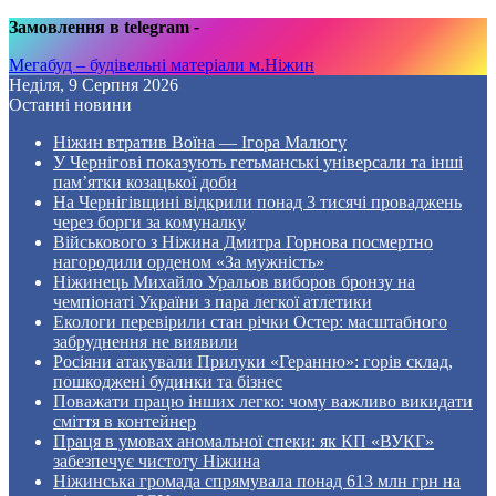
Замовлення в telegram
-
Мегабуд – будівельні матеріали м.Ніжин
Неділя, 9 Серпня 2026
Останні новини
Ніжин втратив Воїна — Ігора Малюгу
У Чернігові показують гетьманські універсали та інші
пам’ятки козацької доби
На Чернігівщині відкрили понад 3 тисячі проваджень
через борги за комуналку
Військового з Ніжина Дмитра Горнова посмертно
нагородили орденом «За мужність»
Ніжинець Михайло Уральов виборов бронзу на
чемпіонаті України з пара легкої атлетики
Екологи перевірили стан річки Остер: масштабного
забруднення не виявили
Росіяни атакували Прилуки «Геранню»: горів склад,
пошкоджені будинки та бізнес
Поважати працю інших легко: чому важливо викидати
сміття в контейнер
Праця в умовах аномальної спеки: як КП «ВУКГ»
забезпечує чистоту Ніжина
Ніжинська громада спрямувала понад 613 млн грн на