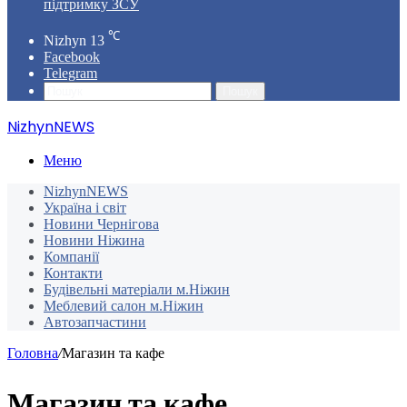
підтримку ЗСУ
℃
Nizhyn
13
Facebook
Telegram
Пошук
NizhynNEWS
Меню
NizhynNEWS
Україна і світ
Новини Чернігова
Новини Ніжина
Компанії
Контакти
Будівельні матеріали м.Ніжин
Меблевий салон м.Ніжин
Автозапчастини
Головна
/
Магазин та кафе
Магазин та кафе