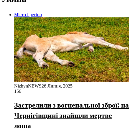
Місто і регіон
NizhynNEWS
26 Липня, 2025
156
Застрелили з вогнепальної зброї: на
Чернігівщині знайшли мертве
лоша