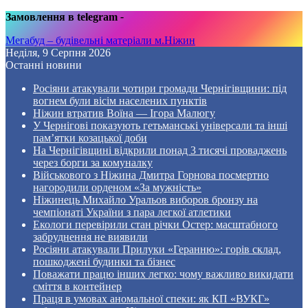
Замовлення в telegram
-
Мегабуд – будівельні матеріали м.Ніжин
Неділя, 9 Серпня 2026
Останні новини
Росіяни атакували чотири громади Чернігівщини: під
вогнем були вісім населених пунктів
Ніжин втратив Воїна — Ігора Малюгу
У Чернігові показують гетьманські універсали та інші
пам’ятки козацької доби
На Чернігівщині відкрили понад 3 тисячі проваджень
через борги за комуналку
Військового з Ніжина Дмитра Горнова посмертно
нагородили орденом «За мужність»
Ніжинець Михайло Уральов виборов бронзу на
чемпіонаті України з пара легкої атлетики
Екологи перевірили стан річки Остер: масштабного
забруднення не виявили
Росіяни атакували Прилуки «Геранню»: горів склад,
пошкоджені будинки та бізнес
Поважати працю інших легко: чому важливо викидати
сміття в контейнер
Праця в умовах аномальної спеки: як КП «ВУКГ»