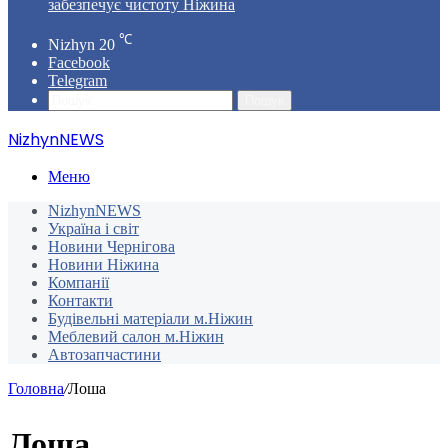
забезпечує чистоту Ніжина
℃
Nizhyn
20
Facebook
Telegram
Пошук
NizhynNEWS
Меню
NizhynNEWS
Україна і світ
Новини Чернігова
Новини Ніжина
Компанії
Контакти
Будівельні матеріали м.Ніжин
Меблевий салон м.Ніжин
Автозапчастини
Головна
/
Лоша
Лоша