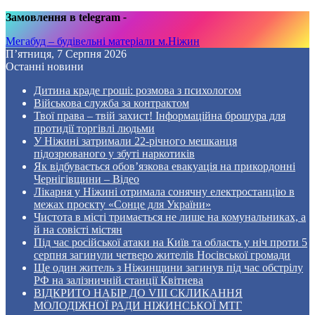
Замовлення в telegram
-
Мегабуд – будівельні матеріали м.Ніжин
П’ятниця, 7 Серпня 2026
Останні новини
Дитина краде гроші: розмова з психологом
Військова служба за контрактом
Твої права – твій захист! Інформаційна брошура для
протидії торгівлі людьми
У Ніжині затримали 22-річного мешканця
підозрюваного у збуті наркотиків
Як відбувається обов’язкова евакуація на прикордонні
Чернігівщини – Відео
Лікарня у Ніжині отримала сонячну електростанцію в
межах проєкту «Сонце для України»
Чистота в місті тримається не лише на комунальниках, а
й на совісті містян
Під час російської атаки на Київ та область у ніч проти 5
серпня загинули четверо жителів Носівської громади
Ще один житель з Ніжинщини загинув під час обстрілу
РФ на залізничній станції Квітнева
ВІДКРИТО НАБІР ДО VIII СКЛИКАННЯ
МОЛОДІЖНОЇ РАДИ НІЖИНСЬКОЇ МТГ