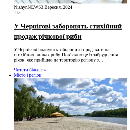
NizhynNEWS
3 Вересня, 2024
113
У Чернігові заборонять стихійний
продаж річкової риби
У Чернігові планують заборонити продавати на
стихійних ринках рибу. Пов’язано це із забруднення
річок, яке прийшло на територію регіону з…
Читати більше »
Місто і регіон