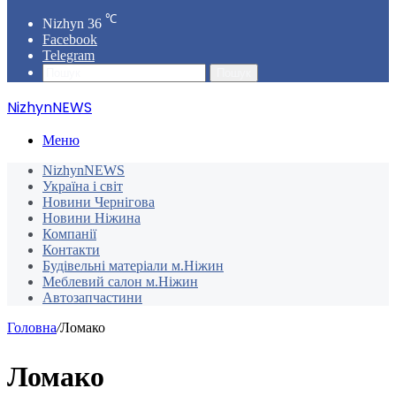
℃
Nizhyn
36
Facebook
Telegram
Пошук
NizhynNEWS
Меню
NizhynNEWS
Україна і світ
Новини Чернігова
Новини Ніжина
Компанії
Контакти
Будівельні матеріали м.Ніжин
Меблевий салон м.Ніжин
Автозапчастини
Головна
/
Ломако
Ломако