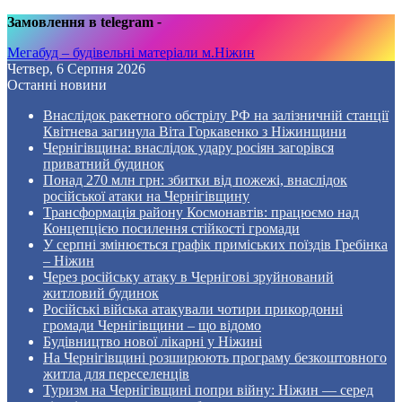
Замовлення в telegram
-
Мегабуд – будівельні матеріали м.Ніжин
Четвер, 6 Серпня 2026
Останні новини
Внаслідок ракетного обстрілу РФ на залізничній станції
Квітнева загинула Віта Горкавенко з Ніжинщини
Чернігівщина: внаслідок удару росіян загорівся
приватний будинок
Понад 270 млн грн: збитки від пожежі, внаслідок
російської атаки на Чернігівщину
Трансформація району Космонавтів: працюємо над
Концепцією посилення стійкості громади
У серпні змінюється графік приміських поїздів Гребінка
– Ніжин
Через російську атаку в Чернігові зруйнований
житловий будинок
Російські війська атакували чотири прикордонні
громади Чернігівщини – що відомо
Будівництво нової лікарні у Ніжині
На Чернігівщині розширюють програму безкоштовного
житла для переселенців
Туризм на Чернігівщині попри війну: Ніжин — серед