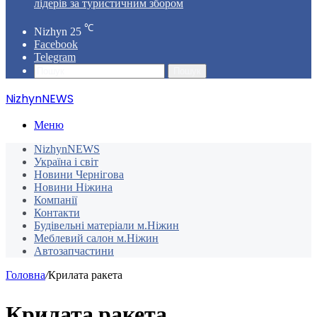
лідерів за туристичним збором
℃
Nizhyn
25
Facebook
Telegram
Пошук
NizhynNEWS
Меню
NizhynNEWS
Україна і світ
Новини Чернігова
Новини Ніжина
Компанії
Контакти
Будівельні матеріали м.Ніжин
Меблевий салон м.Ніжин
Автозапчастини
Головна
/
Крилата ракета
Крилата ракета