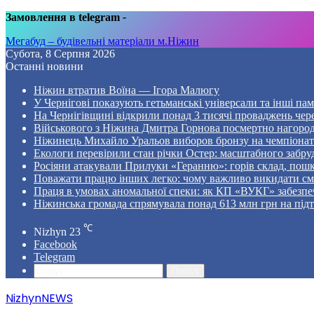
Замовлення в telegram
-
Мегабуд – будівельні матеріали м.Ніжин
Субота, 8 Серпня 2026
Останні новини
Ніжин втратив Воїна — Ігора Малюгу
У Чернігові показують гетьманські універсали та інші пам
На Чернігівщині відкрили понад 3 тисячі проваджень чер
Військового з Ніжина Дмитра Горнова посмертно нагоро
Ніжинець Михайло Уральов виборов бронзу на чемпіонаті 
Екологи перевірили стан річки Остер: масштабного забр
Росіяни атакували Прилуки «Геранню»: горів склад, пошк
Поважати працю інших легко: чому важливо викидати смі
Праця в умовах аномальної спеки: як КП «ВУКГ» забезпе
Ніжинська громада спрямувала понад 613 млн грн на пі
℃
Nizhyn
23
Facebook
Telegram
Пошук
NizhynNEWS