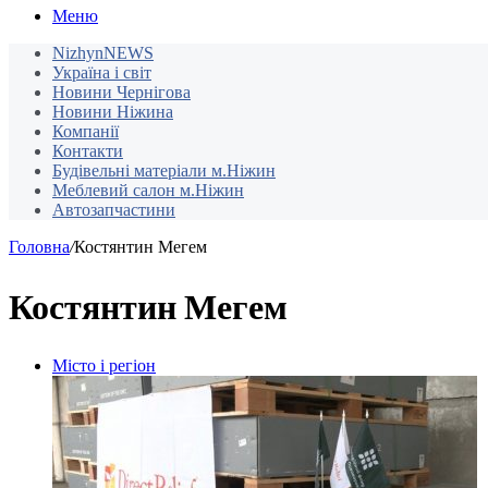
Меню
NizhynNEWS
Україна і світ
Новини Чернігова
Новини Ніжина
Компанії
Контакти
Будівельні матеріали м.Ніжин
Меблевий салон м.Ніжин
Автозапчастини
Головна
/
Костянтин Мегем
Костянтин Мегем
Місто і регіон