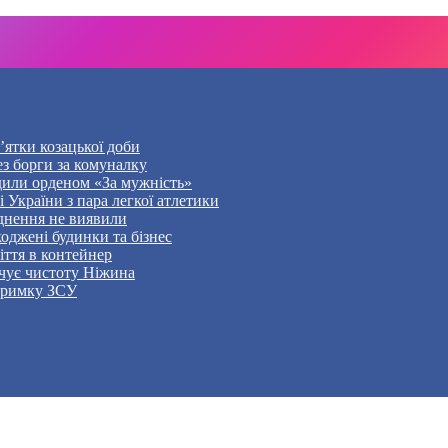
’ятки козацької доби
ез борги за комуналку
дили орденом «За мужність»
України з пара легкої атлетики
уднення не виявили
оджені будинки та бізнес
ття в контейнер
чує чистоту Ніжина
дтримку ЗСУ