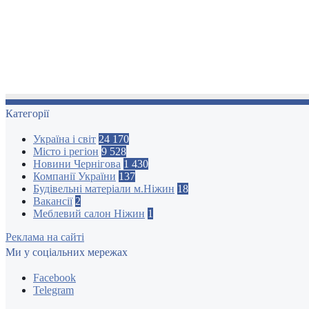
Категорії
Україна і світ
24 170
Місто і регіон
9 528
Новини Чернігова
1 430
Компанії України
137
Будівельні матеріали м.Ніжин
18
Вакансії
2
Меблевий салон Ніжин
1
Реклама на сайті
Ми у соціальних мережах
Facebook
Telegram