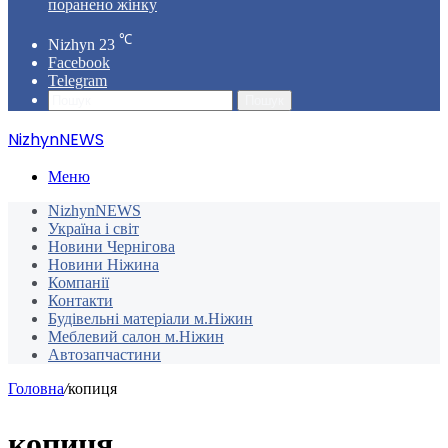
поранено жінку
℃
Nizhyn
23
Facebook
Telegram
Пошук
NizhynNEWS
Меню
NizhynNEWS
Україна і світ
Новини Чернігова
Новини Ніжина
Компанії
Контакти
Будівельні матеріали м.Ніжин
Меблевий салон м.Ніжин
Автозапчастини
Головна
/
копиця
копиця