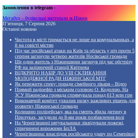
Замовлення в telegram
-
Мегабуд – будівельні матеріали м.Ніжин
П’ятниця, 7 Серпня 2026
Останні новини
Чистота в місті тримається не лише на комунальниках, а
й на совісті містян
Під час російської атаки на Київ та область у ніч проти 5
серпня загинули четверо жителів Носівської громади
Ще один житель з Ніжинщини загинув під час обстрілу
РФ на залізничній станції Квітнева
ВІДКРИТО НАБІР ДО VIII СКЛИКАННЯ
МОЛОДІЖНОЇ РАДИ НІЖИНСЬКОЇ МТГ
Як пережити спеку: поради сімейного лікаря – Відео
Прямий радіоефір з міським головою О. Кодолою. На
ЗСУ Ніжинська громада спрямувала понад 613 млн грн
Виконавчий комітет ухвалив низку важливих рішень для
розвитку Ніжинської громади
Колишню поліцейську, яка на смерть збила дитину в
Прилуках, засудили до 8-ми років позбавлення волі
На Чернігівщині рятувальники ліквідували пожежі,
спричинені ворожими БпЛА
Чернігівщина: внаслідок російського удару по Семенівці