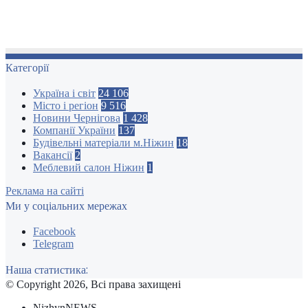
Категорії
Україна і світ
24 106
Місто і регіон
9 516
Новини Чернігова
1 428
Компанії України
137
Будівельні матеріали м.Ніжин
18
Вакансії
2
Меблевий салон Ніжин
1
Реклама на сайті
Ми у соціальних мережах
Facebook
Telegram
Наша статистика:
© Copyright 2026, Всі права захищені
NizhynNEWS