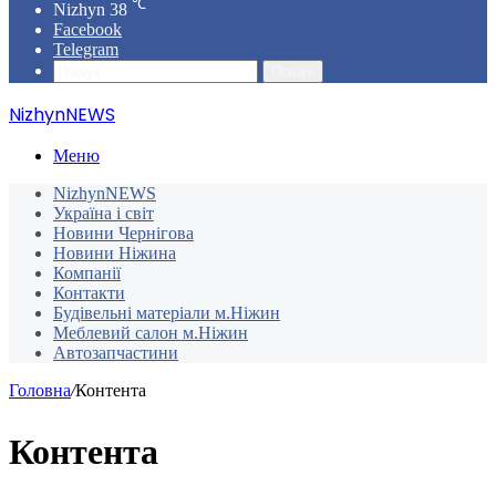
℃
Nizhyn
38
Facebook
Telegram
Пошук
NizhynNEWS
Меню
NizhynNEWS
Україна і світ
Новини Чернігова
Новини Ніжина
Компанії
Контакти
Будівельні матеріали м.Ніжин
Меблевий салон м.Ніжин
Автозапчастини
Головна
/
Контента
Контента