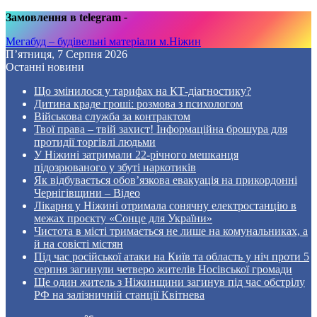
Замовлення в telegram
-
Мегабуд – будівельні матеріали м.Ніжин
П’ятниця, 7 Серпня 2026
Останні новини
Що змінилося у тарифах на КТ-діагностику?
Дитина краде гроші: розмова з психологом
Військова служба за контрактом
Твої права – твій захист! Інформаційна брошура для
протидії торгівлі людьми
У Ніжині затримали 22-річного мешканця
підозрюваного у збуті наркотиків
Як відбувається обов’язкова евакуація на прикордонні
Чернігівщини – Відео
Лікарня у Ніжині отримала сонячну електростанцію в
межах проєкту «Сонце для України»
Чистота в місті тримається не лише на комунальниках, а
й на совісті містян
Під час російської атаки на Київ та область у ніч проти 5
серпня загинули четверо жителів Носівської громади
Ще один житель з Ніжинщини загинув під час обстрілу
РФ на залізничній станції Квітнева