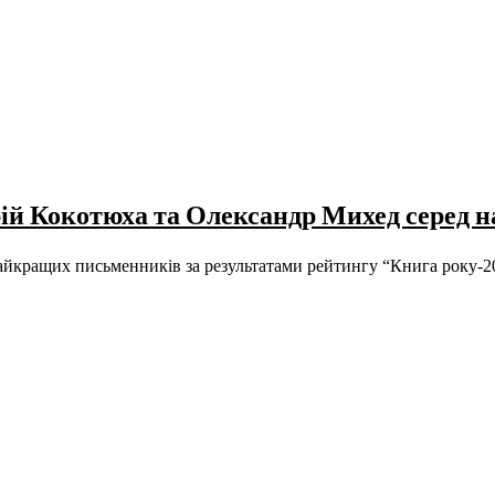
ій Кокотюха та Олександр Михед серед 
йкращих письменників за результатами рейтингу “Книга року-2