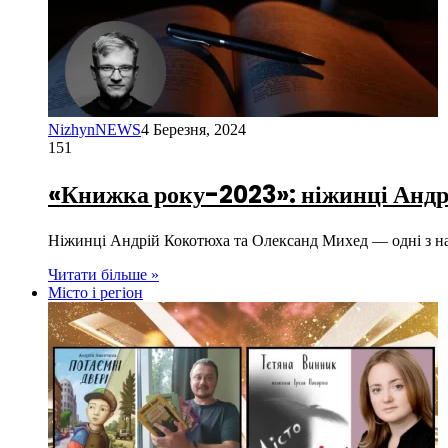
NizhynNEWS
4 Березня, 2024
151
«Книжка року-2023»: ніжинці Андр
Ніжинці Андрій Кокотюха та Олександ Михед — одні з на
Читати більше »
Місто і регіон