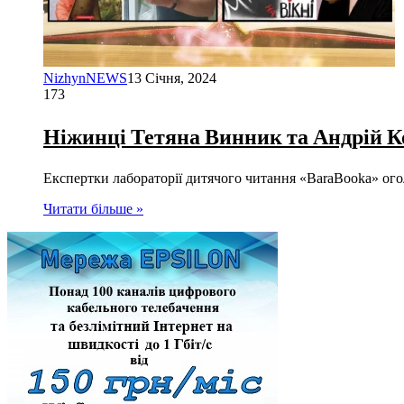
NizhynNEWS
13 Січня, 2024
173
Ніжинці Тетяна Винник та Андрій К
Експертки лабораторії дитячого читання «BaraBooka» ого
Читати більше »