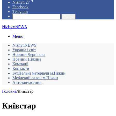
℃
Nizhyn
27
Facebook
Telegram
Пошук
NizhynNEWS
Меню
NizhynNEWS
Україна і світ
Новини Чернігова
Новини Ніжина
Компанії
Контакти
Будівельні матеріали м.Ніжин
Меблевий салон м.Ніжин
Автозапчастини
Головна
/
Київстар
Київстар