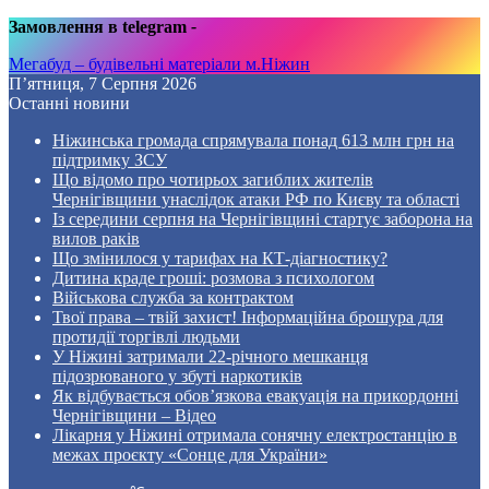
Замовлення в telegram
-
Мегабуд – будівельні матеріали м.Ніжин
П’ятниця, 7 Серпня 2026
Останні новини
Ніжинська громада спрямувала понад 613 млн грн на
підтримку ЗСУ
Що відомо про чотирьох загиблих жителів
Чернігівщини унаслідок атаки РФ по Києву та області
Із середини серпня на Чернігівщині стартує заборона на
вилов раків
Що змінилося у тарифах на КТ-діагностику?
Дитина краде гроші: розмова з психологом
Військова служба за контрактом
Твої права – твій захист! Інформаційна брошура для
протидії торгівлі людьми
У Ніжині затримали 22-річного мешканця
підозрюваного у збуті наркотиків
Як відбувається обов’язкова евакуація на прикордонні
Чернігівщини – Відео
Лікарня у Ніжині отримала сонячну електростанцію в
межах проєкту «Сонце для України»