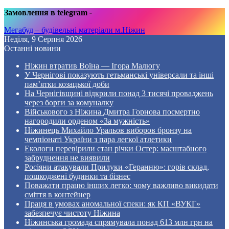
Замовлення в telegram
-
Мегабуд – будівельні матеріали м.Ніжин
Неділя, 9 Серпня 2026
Останні новини
Ніжин втратив Воїна — Ігора Малюгу
У Чернігові показують гетьманські універсали та інші
пам’ятки козацької доби
На Чернігівщині відкрили понад 3 тисячі проваджень
через борги за комуналку
Військового з Ніжина Дмитра Горнова посмертно
нагородили орденом «За мужність»
Ніжинець Михайло Уральов виборов бронзу на
чемпіонаті України з пара легкої атлетики
Екологи перевірили стан річки Остер: масштабного
забруднення не виявили
Росіяни атакували Прилуки «Геранню»: горів склад,
пошкоджені будинки та бізнес
Поважати працю інших легко: чому важливо викидати
сміття в контейнер
Праця в умовах аномальної спеки: як КП «ВУКГ»
забезпечує чистоту Ніжина
Ніжинська громада спрямувала понад 613 млн грн на