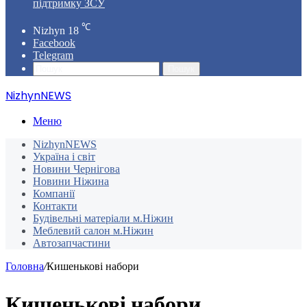
підтримку ЗСУ
℃
Nizhyn
18
Facebook
Telegram
Пошук
NizhynNEWS
Меню
NizhynNEWS
Україна і світ
Новини Чернігова
Новини Ніжина
Компанії
Контакти
Будівельні матеріали м.Ніжин
Меблевий салон м.Ніжин
Автозапчастини
Головна
/
Кишенькові набори
Кишенькові набори