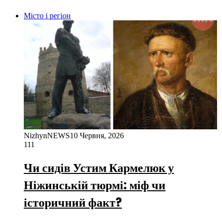
Місто і регіон
NizhynNEWS
10 Червня, 2026
111
Чи сидів Устим Кармелюк у
Ніжинській тюрмі: міф чи
історичний факт?