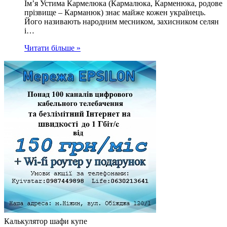
Ім’я Устима Кармелюка (Кармалюка, Карменюка, родове
прізвище – Карманюк) знає майже кожен українець.
Його називають народним месником, захисником селян
і…
Читати більше »
Калькулятор шафи купе