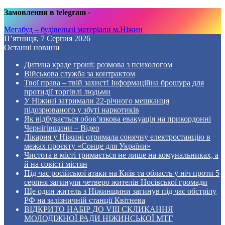
Замовлення в telegram
-
Мегабуд – будівельні матеріали м.Ніжин
П’ятниця, 7 Серпня 2026
Останні новини
Дитина краде гроші: розмова з психологом
Військова служба за контрактом
Твої права – твій захист! Інформаційна брошура для
протидії торгівлі людьми
У Ніжині затримали 22-річного мешканця
підозрюваного у збуті наркотиків
Як відбувається обов’язкова евакуація на прикордонні
Чернігівщини – Відео
Лікарня у Ніжині отримала сонячну електростанцію в
межах проєкту «Сонце для України»
Чистота в місті тримається не лише на комунальниках, а
й на совісті містян
Під час російської атаки на Київ та область у ніч проти 5
серпня загинули четверо жителів Носівської громади
Ще один житель з Ніжинщини загинув під час обстрілу
РФ на залізничній станції Квітнева
ВІДКРИТО НАБІР ДО VIII СКЛИКАННЯ
МОЛОДІЖНОЇ РАДИ НІЖИНСЬКОЇ МТГ