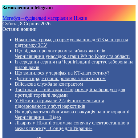
Замовлення в telegram
-
Мегабуд – будівельні матеріали м.Ніжин
Субота, 8 Серпня 2026
Останні новини
Ніжинська громада спрямувала понад 613 млн грн на
підтримку ЗСУ
Що відомо про чотирьох загиблих жителів
Чернігівщини унаслідок атаки РФ по Києву та області
Із середини серпня на Чернігівщині стартує заборона на
вилов раків
Що змінилося у тарифах на КТ-діагностику?
Дитина краде гроші: розмова з психологом
Військова служба за контрактом
Твої права – твій захист! Інформаційна брошура для
протидії торгівлі людьми
У Ніжині затримали 22-річного мешканця
підозрюваного у збуті наркотиків
Як відбувається обов’язкова евакуація на прикордонні
Чернігівщини – Відео
Лікарня у Ніжині отримала сонячну електростанцію в
межах проєкту «Сонце для України»