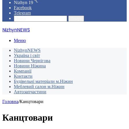
℃
Nizhyn
19
Facebook
Telegram
Пошук
NizhynNEWS
Меню
NizhynNEWS
Україна і світ
Новини Чернігова
Новини Ніжина
Компанії
Контакти
Будівельні матеріали м.Ніжин
Меблевий салон м.Ніжин
Автозапчастини
Головна
/
Канцтовари
Канцтовари