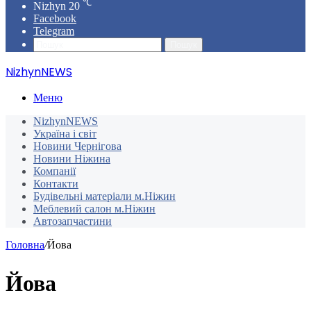
℃
Nizhyn
20
Facebook
Telegram
Пошук
NizhynNEWS
Меню
NizhynNEWS
Україна і світ
Новини Чернігова
Новини Ніжина
Компанії
Контакти
Будівельні матеріали м.Ніжин
Меблевий салон м.Ніжин
Автозапчастини
Головна
/
Йова
Йова