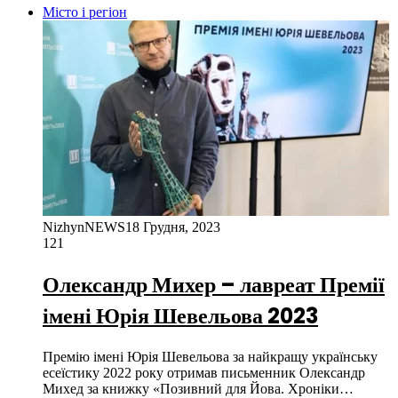
Місто і регіон
NizhynNEWS
18 Грудня, 2023
121
Олександр Михер – лавреат Премії
імені Юрія Шевельова 2023
Премію імені Юрія Шевельова за найкращу українську
есеїстику 2022 року отримав письменник Олександр
Михед за книжку «Позивний для Йова. Хроніки…