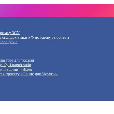
дтримку ЗСУ
наслідок атаки РФ по Києву та області
илов раків
дії торгівлі людьми
 збуті наркотиків
рнігівщини – Відео
жах проєкту «Сонце для України»