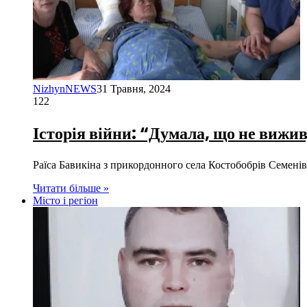
NizhynNEWS
31 Травня, 2024
122
Історія війни: “Думала, що не вижи
Раїса Бавикіна з прикордонного села Костобобрів Семенівс
Читати більше »
Місто і регіон