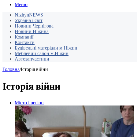
Меню
NizhynNEWS
Україна і світ
Новини Чернігова
Новини Ніжина
Компанії
Контакти
Будівельні матеріали м.Ніжин
Меблевий салон м.Ніжин
Автозапчастини
Головна
/
Історія війни
Історія війни
Місто і регіон