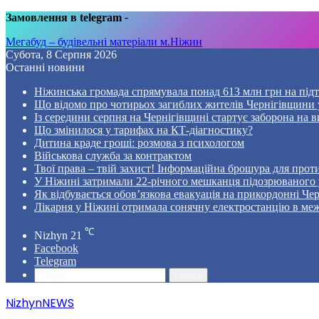
Замовлення в telegram
-
Мегабуд – будівельні матеріали м.Ніжин
Субота, 8 Серпня 2026
Останні новини
Ніжинська громада спрямувала понад 613 млн грн на пі
Що відомо про чотирьох загиблих жителів Чернігівщини у
Із середини серпня на Чернігівщині стартує заборона на в
Що змінилося у тарифах на КТ-діагностику?
Дитина краде гроші: розмова з психологом
Військова служба за контрактом
Твої права – твій захист! Інформаційна брошура для проти
У Ніжині затримали 22-річного мешканця підозрюваного у
Як відбувається обов’язкова евакуація на прикордонні Че
Лікарня у Ніжині отримала сонячну електростанцію в ме
℃
Nizhyn
21
Facebook
Telegram
Пошук
NizhynNEWS