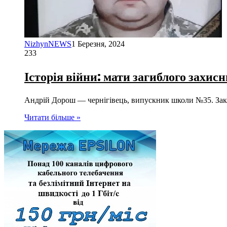
NizhynNEWS
1 Березня, 2024
233
Історія війни: мати загиблого захис
Андрій Дорош — чернігівець, випускник школи №35. Закін
Читати більше »