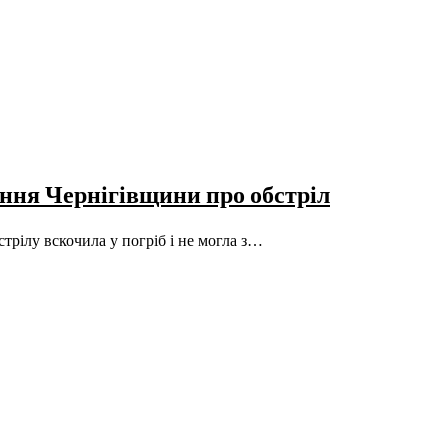
оння Чернігівщини про обстріл
стрілу вскочила у погріб і не могла з…