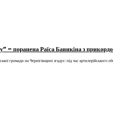
ву” – поранена Раїса Бавикіна з прикорд
ької громади на Чернігівщині згадує: під час артилерійського об