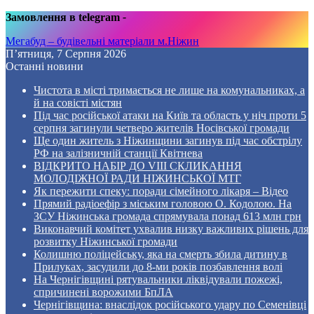
Замовлення в telegram
-
Мегабуд – будівельні матеріали м.Ніжин
П’ятниця, 7 Серпня 2026
Останні новини
Чистота в місті тримається не лише на комунальниках, а
й на совісті містян
Під час російської атаки на Київ та область у ніч проти 5
серпня загинули четверо жителів Носівської громади
Ще один житель з Ніжинщини загинув під час обстрілу
РФ на залізничній станції Квітнева
ВІДКРИТО НАБІР ДО VIII СКЛИКАННЯ
МОЛОДІЖНОЇ РАДИ НІЖИНСЬКОЇ МТГ
Як пережити спеку: поради сімейного лікаря – Відео
Прямий радіоефір з міським головою О. Кодолою. На
ЗСУ Ніжинська громада спрямувала понад 613 млн грн
Виконавчий комітет ухвалив низку важливих рішень для
розвитку Ніжинської громади
Колишню поліцейську, яка на смерть збила дитину в
Прилуках, засудили до 8-ми років позбавлення волі
На Чернігівщині рятувальники ліквідували пожежі,
спричинені ворожими БпЛА
Чернігівщина: внаслідок російського удару по Семенівці