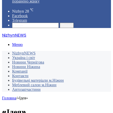
поранено жінку
℃
Nizhyn
28
Facebook
Telegram
Пошук
NizhynNEWS
Меню
NizhynNEWS
Україна і світ
Новини Чернігова
Новини Ніжина
Компанії
Контакти
Будівельні матеріали м.Ніжин
Меблевий салон м.Ніжин
Автозапчастини
Головна
/
«Ідея»
«Ідея»