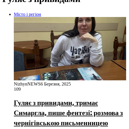
Місто і регіон
NizhynNEWS
6 Березня, 2025
109
Гуляє з привидами, тримає
Симаргла, пише фентезі: розмова з
чернігівською письменницею