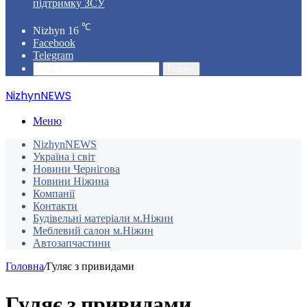
підтримку ЗСУ
℃
Nizhyn
16
Facebook
Telegram
Пошук
NizhynNEWS
Меню
NizhynNEWS
Україна і світ
Новини Чернігова
Новини Ніжина
Компанії
Контакти
Будівельні матеріали м.Ніжин
Меблевий салон м.Ніжин
Автозапчастини
Головна
/
Гуляє з привидами
Гуляє з привидами