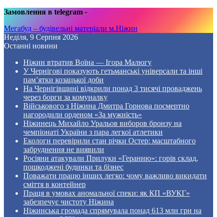
Замовлення в telegram
-
Мегабуд – будівельні матеріали м.Ніжин
Неділя, 9 Серпня 2026
Останні новини
Ніжин втратив Воїна — Ігора Малюгу
У Чернігові показують гетьманські універсали та інші
пам’ятки козацької доби
На Чернігівщині відкрили понад 3 тисячі проваджень
через борги за комуналку
Військового з Ніжина Дмитра Горнова посмертно
нагородили орденом «За мужність»
Ніжинець Михайло Уральов виборов бронзу на
чемпіонаті України з пара легкої атлетики
Екологи перевірили стан річки Остер: масштабного
забруднення не виявили
Росіяни атакували Прилуки «Геранню»: горів склад,
пошкоджені будинки та бізнес
Поважати працю інших легко: чому важливо викидати
сміття в контейнер
Праця в умовах аномальної спеки: як КП «ВУКГ»
забезпечує чистоту Ніжина
Ніжинська громада спрямувала понад 613 млн грн на