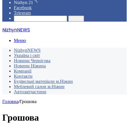
℃
Nizhyn
21
Facebook
Telegram
Пошук
NizhynNEWS
Меню
NizhynNEWS
Україна і світ
Новини Чернігова
Новини Ніжина
Компанії
Контакти
Будівельні матеріали м.Ніжин
Меблевий салон м.Ніжин
Автозапчастини
Головна
/
Грошова
Грошова