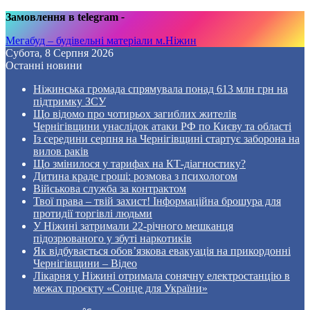
Замовлення в telegram
-
Мегабуд – будівельні матеріали м.Ніжин
Субота, 8 Серпня 2026
Останні новини
Ніжинська громада спрямувала понад 613 млн грн на
підтримку ЗСУ
Що відомо про чотирьох загиблих жителів
Чернігівщини унаслідок атаки РФ по Києву та області
Із середини серпня на Чернігівщині стартує заборона на
вилов раків
Що змінилося у тарифах на КТ-діагностику?
Дитина краде гроші: розмова з психологом
Військова служба за контрактом
Твої права – твій захист! Інформаційна брошура для
протидії торгівлі людьми
У Ніжині затримали 22-річного мешканця
підозрюваного у збуті наркотиків
Як відбувається обов’язкова евакуація на прикордонні
Чернігівщини – Відео
Лікарня у Ніжині отримала сонячну електростанцію в
межах проєкту «Сонце для України»