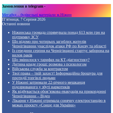
Замовлення в telegram
-
Мегабуд – будівельні матеріали м.Ніжин
П’ятниця, 7 Серпня 2026
Останні новини
Ніжинська громада спрямувала понад 613 млн грн на
підтримку ЗСУ
Що відомо про чотирьох загиблих жителів
Чернігівщини унаслідок атаки РФ по Києву та області
Із середини серпня на Чернігівщині стартує заборона на
вилов раків
Що змінилося у тарифах на КТ-діагностику?
Дитина краде гроші: розмова з психологом
Військова служба за контрактом
Твої права – твій захист! Інформаційна брошура для
протидії торгівлі людьми
У Ніжині затримали 22-річного мешканця
підозрюваного у збуті наркотиків
Як відбувається обов’язкова евакуація на прикордонні
Чернігівщини – Відео
Лікарня у Ніжині отримала сонячну електростанцію в
межах проєкту «Сонце для України»