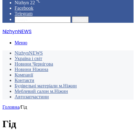
℃
Nizhyn
22
Facebook
Telegram
Пошук
NizhynNEWS
Меню
NizhynNEWS
Україна і світ
Новини Чернігова
Новини Ніжина
Компанії
Контакти
Будівельні матеріали м.Ніжин
Меблевий салон м.Ніжин
Автозапчастини
Головна
/
Гід
Гід