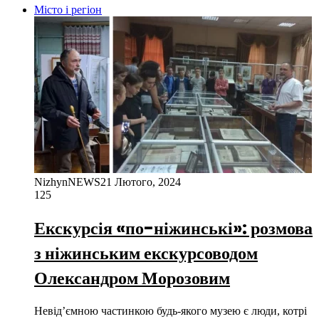
Місто і регіон
NizhynNEWS
21 Лютого, 2024
125
Екскурсія «по-ніжинські»: розмова
з ніжинським екскурсоводом
Олександром Морозовим
Невід’ємною частинкою будь-якого музею є люди, котрі