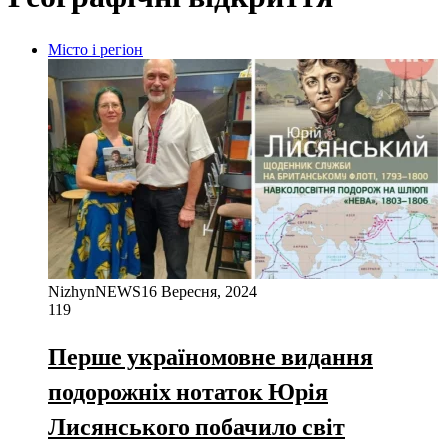
Місто і регіон
NizhynNEWS
16 Вересня, 2024
119
Перше україномовне видання
подорожніх нотаток Юрія
Лисянського побачило світ