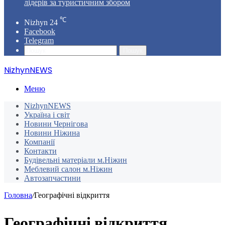
лідерів за туристичним збором
℃
Nizhyn
24
Facebook
Telegram
Пошук
NizhynNEWS
Меню
NizhynNEWS
Україна і світ
Новини Чернігова
Новини Ніжина
Компанії
Контакти
Будівельні матеріали м.Ніжин
Меблевий салон м.Ніжин
Автозапчастини
Головна
/
Географічні відкриття
Географічні відкриття