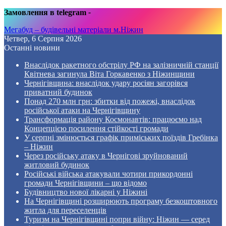
Замовлення в telegram
-
Мегабуд – будівельні матеріали м.Ніжин
Четвер, 6 Серпня 2026
Останні новини
Внаслідок ракетного обстрілу РФ на залізничній станції
Квітнева загинула Віта Горкавенко з Ніжинщини
Чернігівщина: внаслідок удару росіян загорівся
приватний будинок
Понад 270 млн грн: збитки від пожежі, внаслідок
російської атаки на Чернігівщину
Трансформація району Космонавтів: працюємо над
Концепцією посилення стійкості громади
У серпні змінюється графік приміських поїздів Гребінка
– Ніжин
Через російську атаку в Чернігові зруйнований
житловий будинок
Російські війська атакували чотири прикордонні
громади Чернігівщини – що відомо
Будівництво нової лікарні у Ніжині
На Чернігівщині розширюють програму безкоштовного
житла для переселенців
Туризм на Чернігівщині попри війну: Ніжин — серед