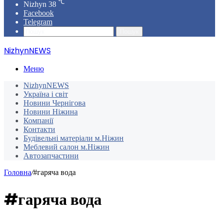
℃
Nizhyn
38
Facebook
Telegram
Пошук
NizhynNEWS
Меню
NizhynNEWS
Україна і світ
Новини Чернігова
Новини Ніжина
Компанії
Контакти
Будівельні матеріали м.Ніжин
Меблевий салон м.Ніжин
Автозапчастини
Головна
/
#гаряча вода
#гаряча вода