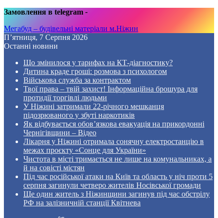
Замовлення в telegram
-
Мегабуд – будівельні матеріали м.Ніжин
П’ятниця, 7 Серпня 2026
Останні новини
Що змінилося у тарифах на КТ-діагностику?
Дитина краде гроші: розмова з психологом
Військова служба за контрактом
Твої права – твій захист! Інформаційна брошура для
протидії торгівлі людьми
У Ніжині затримали 22-річного мешканця
підозрюваного у збуті наркотиків
Як відбувається обов’язкова евакуація на прикордонні
Чернігівщини – Відео
Лікарня у Ніжині отримала сонячну електростанцію в
межах проєкту «Сонце для України»
Чистота в місті тримається не лише на комунальниках, а
й на совісті містян
Під час російської атаки на Київ та область у ніч проти 5
серпня загинули четверо жителів Носівської громади
Ще один житель з Ніжинщини загинув під час обстрілу
РФ на залізничній станції Квітнева