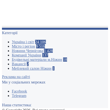
Категорії
Україна і світ
24 106
Місто і регіон
9 516
Новини Чернігова
1 428
Компанії України
137
Будівельні матеріали м.Ніжин
18
Вакансії
2
Меблевий салон Ніжин
1
Реклама на сайті
Ми у соціальних мережах
Facebook
Telegram
Наша статистика: