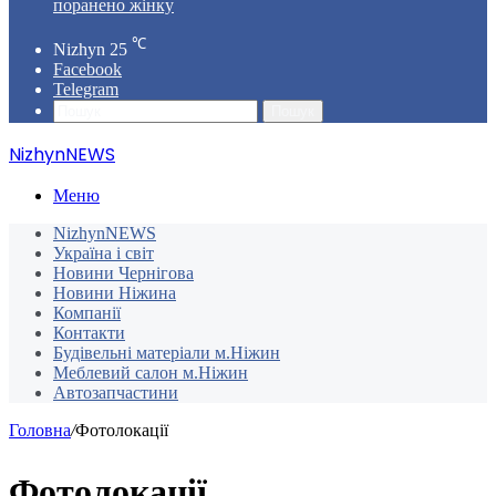
поранено жінку
℃
Nizhyn
25
Facebook
Telegram
Пошук
NizhynNEWS
Меню
NizhynNEWS
Україна і світ
Новини Чернігова
Новини Ніжина
Компанії
Контакти
Будівельні матеріали м.Ніжин
Меблевий салон м.Ніжин
Автозапчастини
Головна
/
Фотолокації
Фотолокації