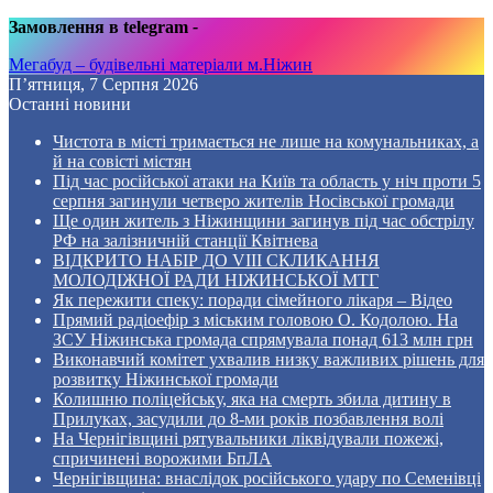
Замовлення в telegram
-
Мегабуд – будівельні матеріали м.Ніжин
П’ятниця, 7 Серпня 2026
Останні новини
Чистота в місті тримається не лише на комунальниках, а
й на совісті містян
Під час російської атаки на Київ та область у ніч проти 5
серпня загинули четверо жителів Носівської громади
Ще один житель з Ніжинщини загинув під час обстрілу
РФ на залізничній станції Квітнева
ВІДКРИТО НАБІР ДО VIII СКЛИКАННЯ
МОЛОДІЖНОЇ РАДИ НІЖИНСЬКОЇ МТГ
Як пережити спеку: поради сімейного лікаря – Відео
Прямий радіоефір з міським головою О. Кодолою. На
ЗСУ Ніжинська громада спрямувала понад 613 млн грн
Виконавчий комітет ухвалив низку важливих рішень для
розвитку Ніжинської громади
Колишню поліцейську, яка на смерть збила дитину в
Прилуках, засудили до 8-ми років позбавлення волі
На Чернігівщині рятувальники ліквідували пожежі,
спричинені ворожими БпЛА
Чернігівщина: внаслідок російського удару по Семенівці