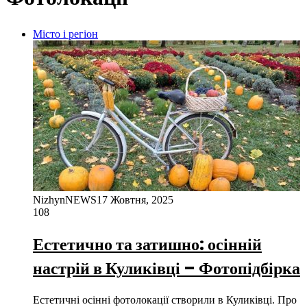
Місто і регіон
NizhynNEWS
17 Жовтня, 2025
108
Естетично та затишно: осінній
настрій в Куликівці – Фотопідбірка
Естетичні осінні фотолокації створили в Куликівці. Про