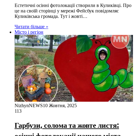
Естетичні осінні фотолокації створили в Куликівці. Про
це на своїй сторінці у мережі Фейсбук повідомляє
Куликівська громада. Тут і жовті…
Читати більше »
Місто і регіон
NizhynNEWS
10 Жовтня, 2025
113
Гарбузи, солома та жовте листя:
осінні фотолокації нашого міста