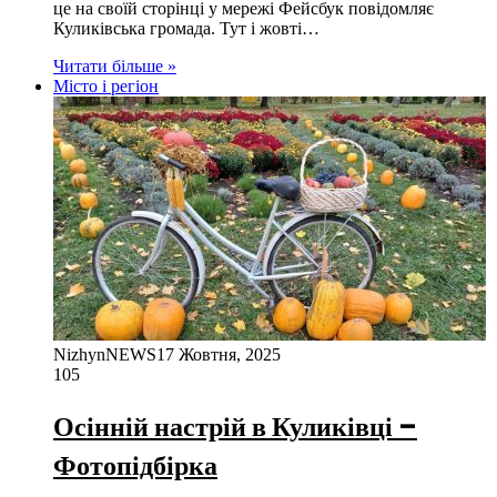
це на своїй сторінці у мережі Фейсбук повідомляє
Куликівська громада. Тут і жовті…
Читати більше »
Місто і регіон
NizhynNEWS
17 Жовтня, 2025
105
Осінній настрій в Куликівці –
Фотопідбірка