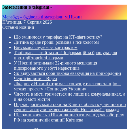
Замовлення в telegram
-
Мегабуд – будівельні матеріали м.Ніжин
П’ятниця, 7 Серпня 2026
Останні новини
Що змінилося у тарифах на КТ-діагностику?
Дитина краде гроші: розмова з психологом
Військова служба за контрактом
Твої права – твій захист! Інформаційна брошура для
протидії торгівлі людьми
У Ніжині затримали 22-річного мешканця
підозрюваного у збуті наркотиків
Як відбувається обов’язкова евакуація на прикордонні
Чернігівщини – Відео
Лікарня у Ніжині отримала сонячну електростанцію в
межах проєкту «Сонце для України»
Чистота в місті тримається не лише на комунальниках, а
й на совісті містян
Під час російської атаки на Київ та область у ніч проти 5
серпня загинули четверо жителів Носівської громади
Ще один житель з Ніжинщини загинув під час обстрілу
РФ на залізничній станції Квітнева