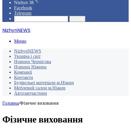
℃
Nizhyn
38
Facebook
Telegram
Пошук
NizhynNEWS
Меню
NizhynNEWS
Україна і світ
Новини Чернігова
Новини Ніжина
Компанії
Контакти
Будівельні матеріали м.Ніжин
Меблевий салон м.Ніжин
Автозапчастини
Головна
/
Фізичне виховання
Фізичне виховання