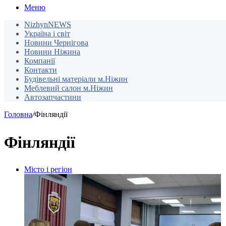
Меню
NizhynNEWS
Україна і світ
Новини Чернігова
Новини Ніжина
Компанії
Контакти
Будівельні матеріали м.Ніжин
Меблевий салон м.Ніжин
Автозапчастини
Головна
/
Фінляндії
Фінляндії
Місто і регіон