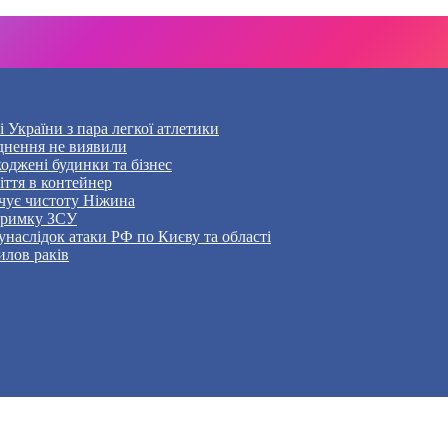
України з пара легкої атлетики
уднення не виявили
оджені будинки та бізнес
ття в контейнер
чує чистоту Ніжина
дтримку ЗСУ
наслідок атаки РФ по Києву та області
илов раків