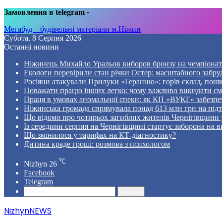
Замовлення в telegram
-
Мегабуд – будівельні матеріали м.Ніжин
Субота, 8 Серпня 2026
Останні новини
Ніжинець Михайло Уральов виборов бронзу на чемпіонаті 
Екологи перевірили стан річки Остер: масштабного забр
Росіяни атакували Прилуки «Геранню»: горів склад, пошк
Поважати працю інших легко: чому важливо викидати смі
Праця в умовах аномальної спеки: як КП «ВУКГ» забезпе
Ніжинська громада спрямувала понад 613 млн грн на пі
Що відомо про чотирьох загиблих жителів Чернігівщини у
Із середини серпня на Чернігівщині стартує заборона на в
Що змінилося у тарифах на КТ-діагностику?
Дитина краде гроші: розмова з психологом
℃
Nizhyn
26
Facebook
Telegram
Пошук
NizhynNEWS