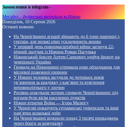
Замовлення в telegram
-
Мегабуд – будівельні матеріали м.Ніжин
Понеділок, 10 Серпня 2026
Останні новини
На Чернігівщині аграрії збирають до 6 тонн пшениці з
гектара, але низькі ціни ускладнюють жнива
У перший день повномасштабної війни загинув 22-
річний льотчик із Ніжина Роман Пасулька
Ніжинський боксер Артем Санкевич здобув бронзу на
чемпіонаті України
Громада на Ніжинщині отримала нове обладнання для
місцевої пожежної охорони
У Ніжині чоловіка засудили до чотирьох років
ув’язнення за крадіжку з кав’ярні та втягнення
неповнолітнього у злочин
Росіяни атакували чотири громади Чернігівщини: під
вогнем були вісім населених пунктів
Ніжин втратив Воїна — Ігора Малюгу
У Чернігові показують гетьманські універсали та інші
пам’ятки козацької доби
На Чернігівщині відкрили понад 3 тисячі проваджень
через борги за комуналку